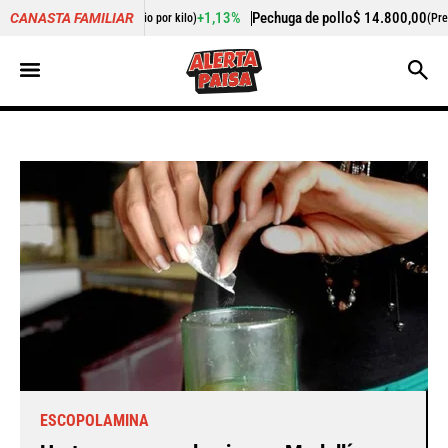
+1,13%
Pechuga de pollo
$ 14.800,00
+0,85%
Cogote de ca
CANASTA FAMILIAR
)
(Precio por kilo)
ESCOPOLAMINA