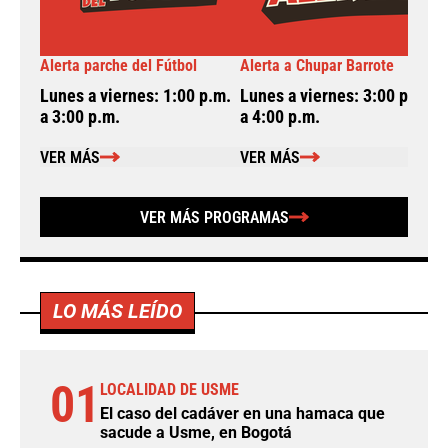
Alerta parche del Fútbol
Alerta a Chupar Barrote
N
Lunes a viernes: 1:00 p.m.
Lunes a viernes: 3:00 p.m.
L
a 3:00 p.m.
a 4:00 p.m.
a
VER MÁS
VER MÁS
VER MÁS PROGRAMAS
LO MÁS LEÍDO
01
LOCALIDAD DE USME
El caso del cadáver en una hamaca que
sacude a Usme, en Bogotá