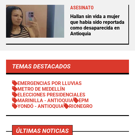
ASESINATO
Hallan sin vida a mujer
que había sido reportada
como desaparecida en
Antioquia
TEMAS DESTACADOS
EMERGENCIAS POR LLUVIAS
METRO DE MEDELLÍN
ELECCIONES PRESIDENCIALES
MARINILLA - ANTIOQUIA
EPM
YONDÓ - ANTIOQUIA
RIONEGRO
ÚLTIMAS NOTICIAS