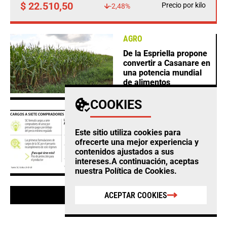
$ 22.510,50
Precio por kilo
-2,48%
AGRO
De la Espriella propone
convertir a Casanare en
una potencia mundial
de alimentos
COOKIES
JUDICIAL
SIC formuló cargos a
Este sitio utiliza cookies para
siete compradores de
ofrecerte una mejor experiencia y
arroz por pagos por
contenidos ajustados a sus
debajo del precio
intereses.A continuación, aceptas
nuestra
Política de Cookies
.
ACEPTAR COOKIES
VER MÁS