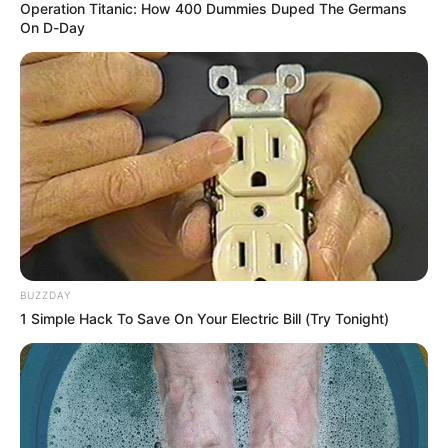
Operation Titanic: How 400 Dummies Duped The Germans
hecho está a la espera de conocer sentido de fallo.
On D-Day
COMPARTIR
ALERTA BOGOTÁ EN GOOGLE NEWS
TEMAS RELACIONADOS
URABÁ
SINIESTRO
ACCIDENTE
MUERTOS EN ACCIDENTES DE TRÁNSITO
ALERTA PAISA
NOTICIAS ANTIOQUIA
BUZZDAY
NOTICIAS MEDELLÍN
1 Simple Hack To Save On Your Electric Bill (Try Tonight)
MANTÉNGASE EN ALERTA
Tenemos todas las noticias que le