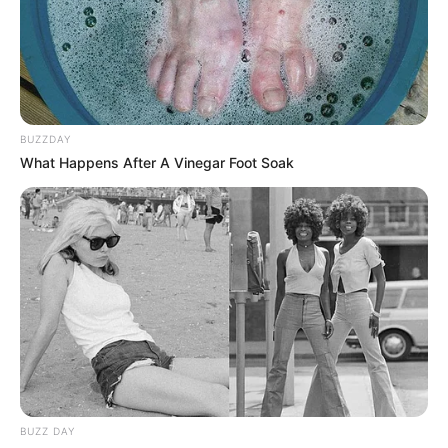
interesan. Para estar bien informado, por
favor, active las notificaciones de Alerta.
ACTIVAR AHORA
BUZZDAY
What Happens After A Vinegar Foot Soak
TEMAS DESTACADOS
EMERGENCIAS POR LLUVIAS
METRO DE MEDELLÍN
ELECCIONES PRESIDENCIALES
MARINILLA - ANTIOQUIA
EPM
YONDÓ - ANTIOQUIA
RIONEGRO
BUZZ DAY