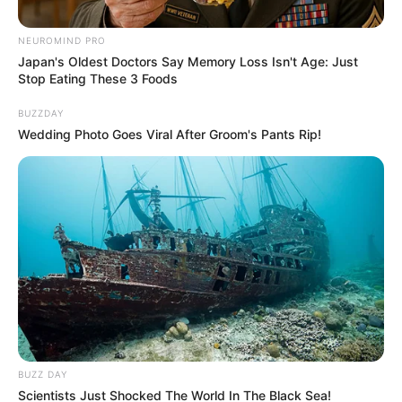
NEUROMIND PRO
Japan's Oldest Doctors Say Memory Loss Isn't Age: Just
Stop Eating These 3 Foods
BUZZDAY
Wedding Photo Goes Viral After Groom's Pants Rip!
En referencia.
Un hombre perdió la vida en violenta colisión entre dos
motos en la vía Urabá-Medellín
Por:
Yuli Metaute Londoño
Agosto 22, 2024
BUZZ DAY
Scientists Just Shocked The World In The Black Sea!