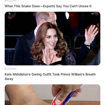
BUZZDAY
What This Snake Does—Experts Say You Can't Unsee It
TEMAS DESTACADOS
EMERGENCIAS POR LLUVIAS
METRO DE MEDELLÍN
ELECCIONES PRESIDENCIALES
MARINILLA - ANTIOQUIA
EPM
YONDÓ - ANTIOQUIA
RIONEGRO
BUZZDAY
Kate Middleton's Daring Outfit Took Prince William's Breath
Away