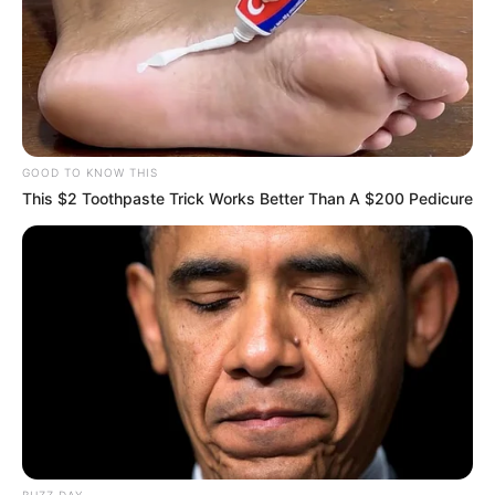
GOOD TO KNOW THIS
This $2 Toothpaste Trick Works Better Than A $200 Pedicure
BUZZ DAY