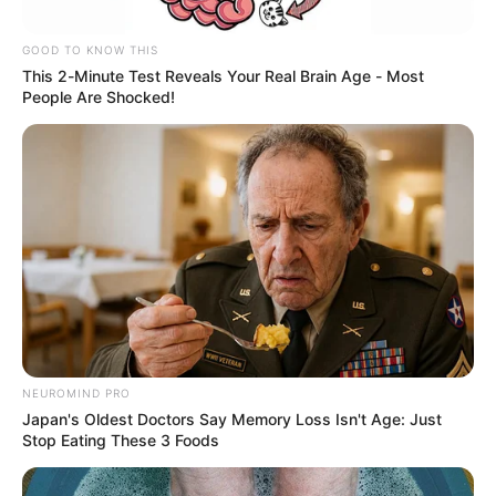
GOOD TO KNOW THIS
This 2-Minute Test Reveals Your Real Brain Age - Most
People Are Shocked!
En referencia.
Con pronóstico reservado se encuentra el hombre herido
luego de que pistoleros lo atacaran en Caucasia
NEUROMIND PRO
Por:
Yuli Metaute Londoño
Japan's Oldest Doctors Say Memory Loss Isn't Age: Just
Stop Eating These 3 Foods
Agosto 22, 2024