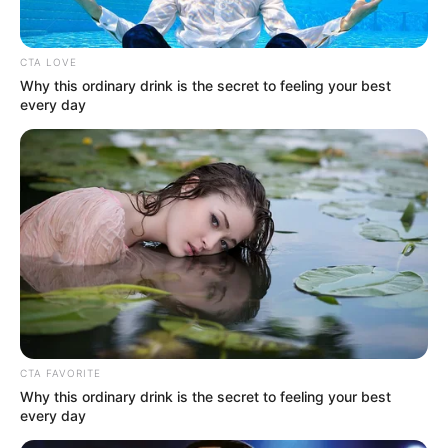
Metro de Medellín recibe nueva
máquina de última tecnología para
CTA LOVE
Why this ordinary drink is the secret to feeling your best
tener los rieles a punto
every day
CTA FAVORITE
Why this ordinary drink is the secret to feeling your best
every day