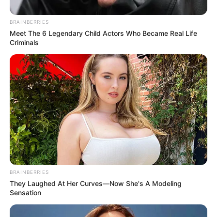
BRAINBERRIES
Meet The 6 Legendary Child Actors Who Became Real Life
Criminals
Metro de Medellín (fondo) / Diseño de Magnific -
www.magnific.com
Tarjetas Cívicas Classic del Metro de Medellín ya no
sirven
BRAINBERRIES
They Laughed At Her Curves—Now She's A Modeling
Por:
Gustavo Gómez Martínez
Sensation
Julio 1, 2026