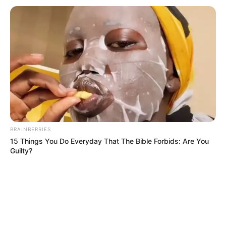
TEMAS DESTACADOS
EMERGENCIAS POR LLUVIAS
METRO DE MEDELLÍN
ELECCIONES PRESIDENCIALES
MARINILLA - ANTIOQUIA
EPM
YONDÓ - ANTIOQUIA
RIONEGRO
BRAINBERRIES
15 Things You Do Everyday That The Bible Forbids: Are You
Guilty?