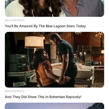
ALERTA BOGOTÁ EN GOOGLE NEWS
BRAINBERRIES
TEMAS RELACIONADOS
You'll Be Amazed By The Blue Lagoon Stars Today
BELLO, ANTIOQUIA
MEDELLÍN
MALTRATO ANIMAL
JUDICIALIZACIÓN
ALERTA PAISA
NOTICIAS ANTIOQUIA
NOTICIAS MEDELLÍN
FISCALÍA
MANTÉNGASE EN ALERTA
Tenemos todas las noticias que le
interesan. Para estar bien informado, por
favor, active las notificaciones de Alerta.
BRAINBERRIES
And They Did Show This In Bohemian Rapsody!
ACTIVAR AHORA