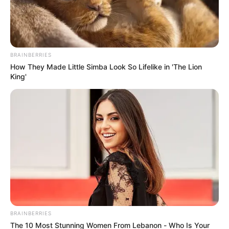
BRAINBERRIES
How They Made Little Simba Look So Lifelike in 'The Lion
King'
Suministrada.
Maltrato animal: hallan a la perrita Zoé amarrada,
desnutrida y con parásitos en Medellín
Por:
Yuli Metaute Londoño
Junio 16, 2025
BRAINBERRIES
The 10 Most Stunning Women From Lebanon - Who Is Your