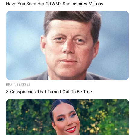
Have You Seen Her GRWM? She Inspires Millions
COMPARTIR
UNIRSE AL CANAL DE WHATSAPP
Una fuerte ola de rechazo ha provocado en Antioquia la
difusión de un video
en el que se observa a un hombre
lanzando a un gato desde un barranco,
en un presunto
caso de maltrato animal que habría ocurrido en el
municipio de Zaragoza, en el
Bajo Cauca antioqueño.
BRAINBERRIES
LEA TAMBIÉN
8 Conspiracies That Turned Out To Be True
Maltrato animal: hallan a la perrita
Zoé amarrada, desnutrida y con
parásitos en Medellín