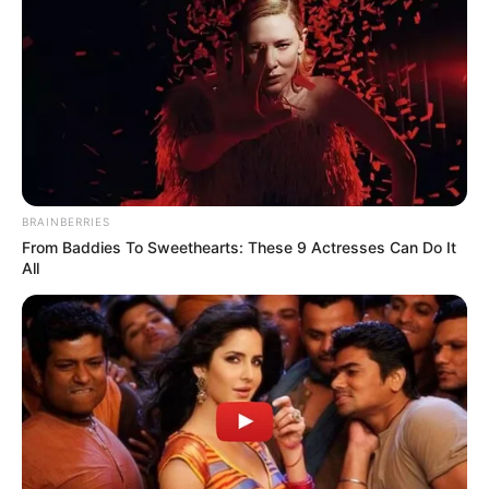
expresó su solidaridad
con quienes promueven la
protección y el bienestar de los animales.
No obstante, la administración municipal aclaró que
hasta el momento no existe confirmación oficial de que
los hechos registrados en el video hayan ocurrido dentro
de la
jurisdicción del municipio.
“Frente a las imágenes y videos que circulan en redes
BRAINBERRIES
sociales,
hasta el momento no se ha confirmado que los
From Baddies To Sweethearts: These 9 Actresses Can Do It
hechos hayan ocurrido en el municipio
”, señaló la
All
Alcaldía en el comunicado.
LEA TAMBIÉN
Maltrato animal: Encuentran cinco
perros muertos y diez abandonados
dentro de una casa