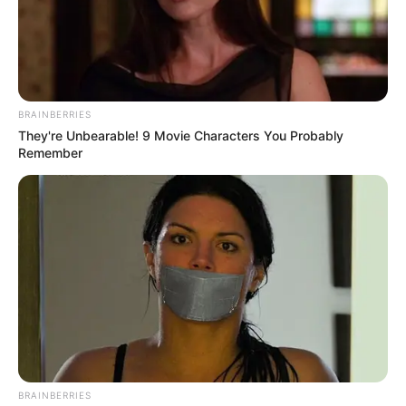
INVESTIGACIÓN
NOTICIAS ANTIOQUIA
ALCALDÍA
ALERTA PAISA
ANIMALES MALTRATADOS
BIENESTAR ANIMAL
MANTÉNGASE EN ALERTA
BRAINBERRIES
They're Unbearable! 9 Movie Characters You Probably
Remember
Tenemos todas las noticias que le
interesan. Para estar bien informado, por
favor, active las notificaciones de Alerta.
ACTIVAR AHORA
TEMAS DESTACADOS
EMERGENCIAS POR LLUVIAS
BRAINBERRIES