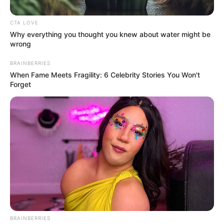
CTA LOVE
Why everything you thought you knew about water might be
wrong
BRAINBERRIES
When Fame Meets Fragility: 6 Celebrity Stories You Won't
Forget
Diseñado por Magnific - www.magnific.com
Investigan video de maltrato animal en Zaragoza,
Antioquia
Por:
Yuli Metaute Londoño
Julio 7, 2026
BRAINBERRIES