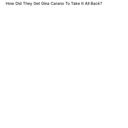
METRO DE MEDELLÍN
How Did They Get Gina Carano To Take It All Back?
ELECCIONES PRESIDENCIALES
MARINILLA - ANTIOQUIA
EPM
YONDÓ - ANTIOQUIA
RIONEGRO