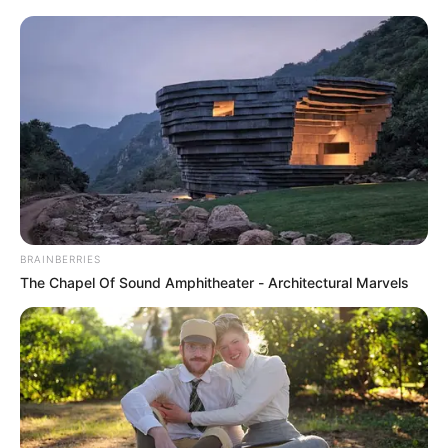
cuatro meses que fue trasladada
a urgencias del
Hospital General de Medellín
.
El
alcalde de Medellín, Federico Gutiérrez
, lamentó estos
hechos de violencia y las lesiones
heridas que sufrieron
no solo el patrullero de la Policía
agredido con el
machete, sino las
heridas de la bebé de varios meses
de
nacida.
"Una
bebé de cuatro meses resulta herida, luego de que
Policía disparara
en contra de un hombre que los
BRAINBERRIES
atacaba con machete.
El hombre es herido en la mano y
The Chapel Of Sound Amphitheater - Architectural Marvels
al parecer la bala rebota
e impacta a la niña", reportó el
alcalde Gutiérrez a través de X.
El mandatario indicó esta misma tarde se comunicó con
el cirujano que atendió y evaluó a la menor en el Hospital
General.
"Me informa que
en este momento está fuera de peligro.