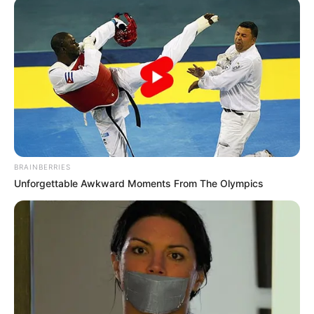
la orden de las autoridades por lo que agrede a un
funcionario en el rostro
", indicó el coronel Sánchez en su
reporte.
El oficial informó que
el uniformado que resultó herido
durante el procedimiento policial
se encuentra con
pronóstico reservado
, mientras el agresor fue
judicializado y está siendo atendido por los médicos.
COMPARTIR
BRAINBERRIES
Unforgettable Awkward Moments From The Olympics
ALERTA BOGOTÁ EN GOOGLE NEWS
TEMAS RELACIONADOS
NOTICIAS MEDELLÍN
PALACIO DE JUSTICIA
ENFRENTAMIENTOS
POLICÍA NACIONAL
RIÑA