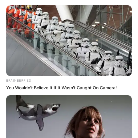
UNIRSE AL CANAL DE WHATSAPP
Una
grave situación se presentó
esta tarde de este
miércoles en el
Palacio de Justicia de Medellín
, cuando
una
persona se enfrentó con la Policía e intentó
agredirlos con un machete
, situación que desembocó en
un tiroteo que dejó a una menor herida.
Al parecer,
el hombre estaba pidiendo dinero a unos
extranjeros
que se encontraban realizando el
recorrido
BRAINBERRIES
en las instalaciones del Palacio de Justicia
, cuando fue
You Wouldn't Believe It If It Wasn't Caught On Camera!
abordada por dos patrulleros de la Policía Nacional para
solicitarle que se retirara del sitio.
Lea también:
Una bebé, entre los heridos en
enfrentamientos a las afueras del Palacio de Justicia de
Medellín