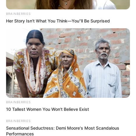
BRAINBERRIES
Her Story Isn't What You Think—You''ll Be Surprised
Denuncias Antioquia
Hombre se enfrentó a machete
Por:
Martín Manuel Díaz Rubio
BRAINBERRIES
Febrero 14, 2024
10 Tallest Women You Won't Believe Exist
BRAINBERRIES
Sensational Seductress: Demi Moore's Most Scandalous
COMPARTIR
Performances