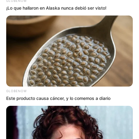
interesan. Para estar bien informado, por
GLOBENOW
favor, active las notificaciones de Alerta.
¡Lo que hallaron en Alaska nunca debió ser visto!
ACTIVAR AHORA
TEMAS DESTACADOS
EMERGENCIAS POR LLUVIAS
METRO DE MEDELLÍN
ELECCIONES PRESIDENCIALES
GLOBENOW
MARINILLA - ANTIOQUIA
EPM
Este producto causa cáncer, y lo comemos a diario
YONDÓ - ANTIOQUIA
RIONEGRO