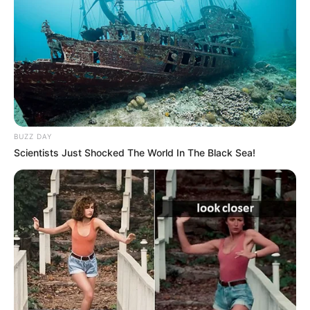
El alcalde de Marinilla, Julio César Serna, informó que
varios hombres en dos motocicletas llegaron hasta un
grupo de ciudadanos que consumían estupefacientes en
una zona despoblada del municipio. Sin mediar palabra,
BUZZ DAY
los atacantes dispararon contra ellos, dejando cuatro
Scientists Just Shocked The World In The Black Sea!
víctimas mortales,
entre las cuales se encontraba una
persona que había sido objeto de allanamiento por parte
de la Policía Nacional meses atrás.
Desde el primer momento, junto con el comandante de la
Policía Antioquia, coronel Luis Fernando Muñoz, se
iniciaron las investigaciones para esclarecer lo ocurrido.
El mandatario calificó la situación como dolorosa y
aseguró que empaña la tranquilidad de la localidad.