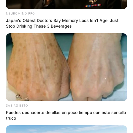
confrontaciones de grupos criminales
NEUROMIND PRO
Japan's Oldest Doctors Say Memory Loss Isn't Age: Just
Stop Drinking These 3 Beverages
Foto: cortesía alcaldía de Marinilla.
Masacre en Marinilla Antioquia
SABIAS ESTO
Por:
Diego Alejandro Escobar Calle
Puedes deshacerte de ellas en poco tiempo con este sencillo
truco
Mayo 17, 2026