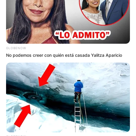
zona rural de Andes, en el corregimiento Santa Rita.
COMPARTIR
ALERTA BOGOTÁ EN GOOGLE NEWS
GLOBENOW
No podemos creer con quién está casada Yalitza Aparicio
TEMAS RELACIONADOS
MASACRE
MARINILLA - ANTIOQUIA
ORIENTE ANTIOQUEÑO
CLAN DEL GOLFO
EL MESA
OPERATIVO POLICIAL
RECOMPENSA
ALERTA PAISA
NOTICIAS
MANTÉNGASE EN ALERTA
Tenemos todas las noticias que le