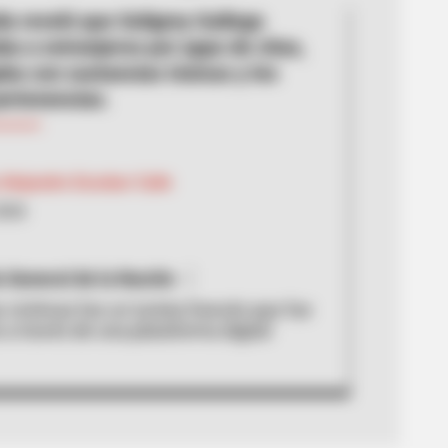
ía reveló que Soligrey Gallego
ba a extranjeros por apps de citas,
aba con sustancias tóxicas y les
ertenencias.
Alejandro Escobar Calle
2026
a General de la Nación
 victimas fue un turista francés que fue
a través de una plataforma digital