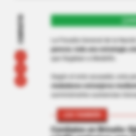
COMPARTIR
UNI
La Fiscalía General de la Naci
parecer, toda una estrategia cri
que llegaban a Medellín.
Según el ente acusador, esta 
ciudadanos extranjeros mediant
suministrarles sustancias tóxic
LEA TAMBIÉN
Combates en Briceño: Ejé