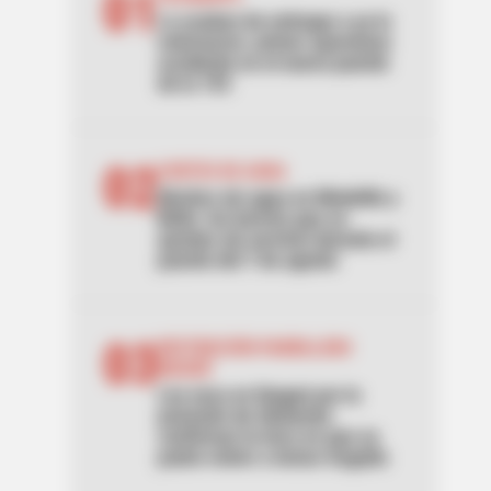
01
Lo acaban de entregar y ya lo
estrenaron: primer aparatoso
accidente en el nuevo puente
de la 153
02
CORTES DE AGUA
Noches sin agua en Medellín y
Bello: los barrios que se
quedan sin servicio durante el
puente del 7 de agosto
03
RESTRICCIÓN PARRILLERO
IBAGUÉ
Ley seca en Ibagué por la
posesión de Abelardo:
confirman la hora en que se
podrá volver a tomar traguito