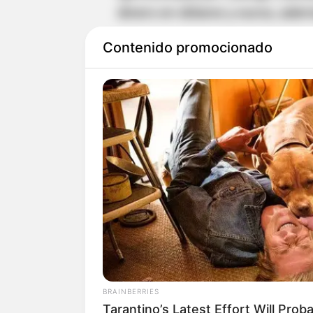
dinero en dólares y euros, adem
Contenido promocionado
Las investigaciones establecie
realizaron cerca de 20 transac
de la víctima en diferentes est
LEA TAMBIÉN
Amenazan a líder comunit
Aburrá: fue declarado obj
BRAINBERRIES
Tarantino’s Latest Effort Will Prob