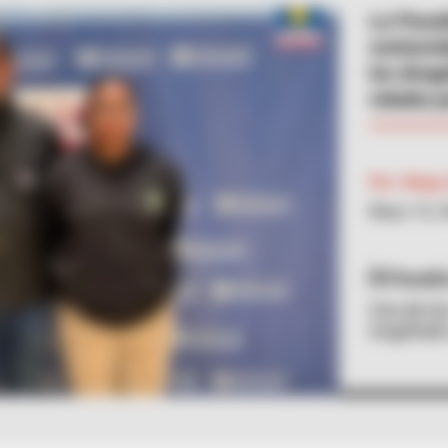
La Fiscal
contacta
los drog
robaba p
Por:
Diego 
Mayo 16, 
Fiscalí
Una de las
engañado 