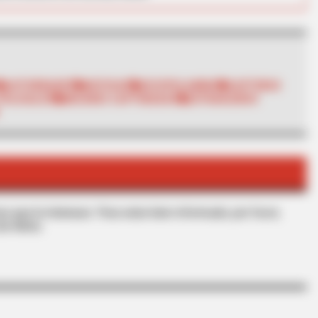
BRAINBERRIES
BRAIN
The Influencer Who Went Viral For
Wha
Inspiring GRWMs
Cas
AUTORIDADES
NOTICIAS
ESCOPOLAMINA
CAPTURAS
POLICIALES
MUJERES CAPTURADAS
EXTRANJEROS
s que le interesan. Para estar bien informado, por favor,
de Alerta.