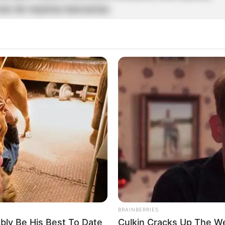
ás de tarjetas bancarias.
ron que
entre el 6 y el 7 de diciembre de 2025 se
ciones
y compras
con los productos financieros
ablecimientos de Medellín.
ario de La Estrella, en Valle de
etivo militar
BRAINBERRIES
ably Be His Best To Date
Culkin Cracks Up The W