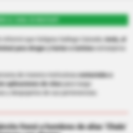
RSE AL CANAL DE WHATSAPP
ón informó que Soligrey Gallego Caicedo,
tenía, al
minal para drogar y hurtar a turistas
extranjeros
persona de manera meticulosa
contactaba a
e aplicaciones de citas
para luego
as y despojarlos de sus pertenencias.
rcito frenó a hombres de alias ‘Chala’