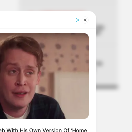
04
TEMBLOR EN BOGOTÁ
Tembló en municipio de
Cundinamarca ubicado a dos
horas de Bogotá: ¿lo sintió?
05
CICLOVÍA
Ciclovía en Bogotá este 7 de
agosto: pilas porque hay
tramos suspendidos
eb With His Own Version Of ‘Home