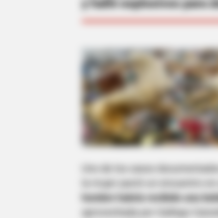
y halló explosivos para 
Uno de los casos documentados
la mujer pactó un encuentro en 
hombre habría recibido una beb
aprovechada por Gallego Caicedo