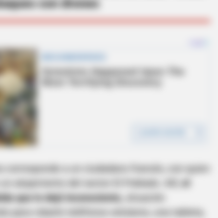
ataques con drones
 corresponde a un ciudadano francés, con quien
un alojamiento del sector El Poblado. Allí,
el
ida que lo dejó inconsciente,
situación
 para robarle teléfonos celulares, una tableta,