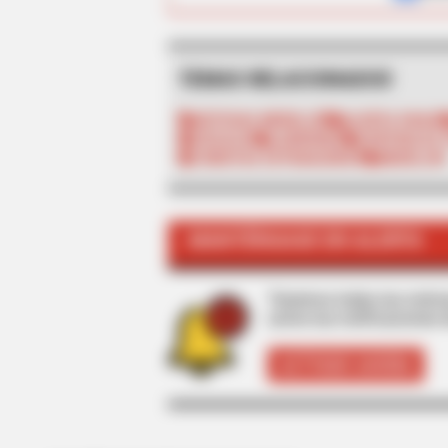
BRAINBERRIES
TEMAS RELACIONADOS
Top 8 People Living Strange But
Happy Lifestyles
NOTICIAS MEDELLÍN
ALERTA PAISA
FISCALÍA
LADRONES
CONTROLES 
TURISTAS EXTRANJEROS
MEDELLÍN
MANTÉNGASE EN ALERTA
Tenemos todas las noticia
active las notificaciones 
ACTIVAR AHORA