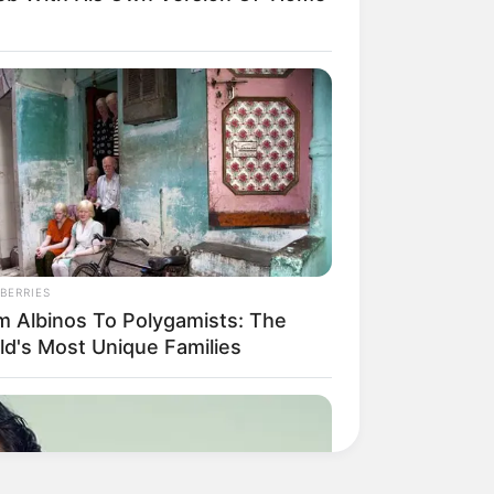
BERRIES
m Albinos To Polygamists: The
ld's Most Unique Families