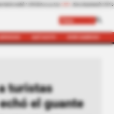
mera
$ 3.591,00
+0,34%
Cebolla cabezona blanca
$ 2.813,50
(Precio por kilo)
Paisa
SERVICIOS
QUÉ SUSTO
VIVIR SABROSO
 Medellín: Fiscalía le echó el guante
 turistas
 echó el guante