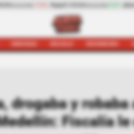
5,56%
plátano hartón verde
$ 1.239,50
-1,82%
Arroz de pri
(Precio por kilo)
HINCHADA
BOLSILLO
BOCHINCHES
jer engañaba, drogaba y robaba a turistas extranjeros en
, drogaba y robaba a
Medellín: Fiscalía le