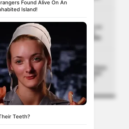
trangers Found Alive On An
habited Island!
04
INTOLERANCIA
Un video la delató: mató a su
novio prendiéndole fuego
mientras dormía en Medellín
05
GRUPOS ARMADOS
Utilizaban la Feria de las Flores
de Medellín para extorsionar:
entregaban manillas para
marcar a sus víctimas
Their Teeth?