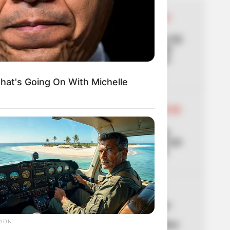
01
INSTITUTO DE DESARROLLO
URBANO
IDU entrega puente de la 153
con gimnasio: el regalo de
cumpleaños a Bogotá que
triplica capacidad
hat's Going On With Michelle
02
DÍA SIN CARRO Y SIN MOTO EN
BOGOTÁ
Alerta por falsa noticia en
Bogotá: lo que no pasará con
carros y motos en agosto
03
ADULTOS MAYORES
Atención Colombia Mayor:
alistan gran cambio que
RION
acabaría con filas en cobros