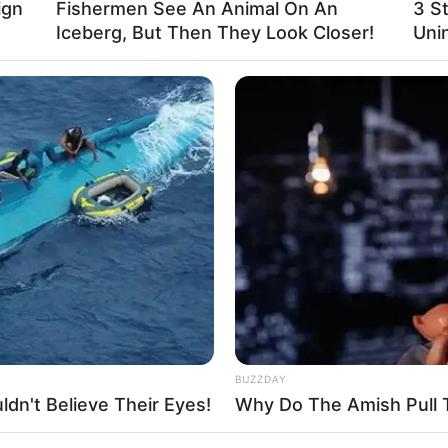
ign
Fishermen See An Animal On An
3 S
dencia.
Iceberg, But Then They Look Closer!
Unin
ció la búsqueda del hombre señalado de asesinar a
 de su cama en el barrio Manantiales del
n Medellín coordinador del grupo criminal los
s Giraldo, de 23 años de edad,
recibió varias
ecer por su actual compañero sentimental.
BUZZDAY
ima de
violencia intrafamiliar
de forma reiterada
dn't Believe Their Eyes!
Why Do The Amish Pull 
íctima también se conoció que tenía dos hijos