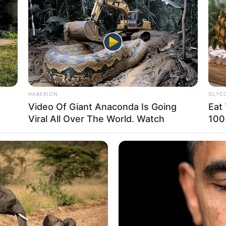
RSE AL CANAL DE WHATSAPP
res fueron asesinadas,
al parecer, en medio de
HABERION
GLYC
 sentimentales en Medellín y en el municipio
Video Of Giant Anaconda Is Going
Eat
rrá.
Viral All Over The World. Watch
100
n una residencia del centro de la capital
da de varias lesiones de arma blanca
Juliet
s de edad.
Según las autoridades, la víctima que
 ambulante y vivía con su actual pareja
de la comuna 10 - La Candelaria.