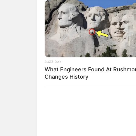
menores de edad.
ALE
TEMAS RELACIONADOS
BUZZ DAY
What Engineers Found At Rushmo
NOTICIAS ANTIOQUIA
FEMINICIDIO
Changes History
MANTÉNGASE EN ALERTA
Tenemos todas las noticia
active las notificaciones 