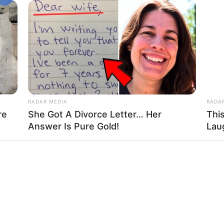
RTA BOGOTÁ EN GOOGLE NEWS
RADAR MEDIA
RADA
re
She Got A Divorce Letter… Her
Thi
MUJERES ASESINADAS
Answer Is Pure Gold!
Lau
s que le interesan. Para estar bien informado, por favor,
de Alerta.