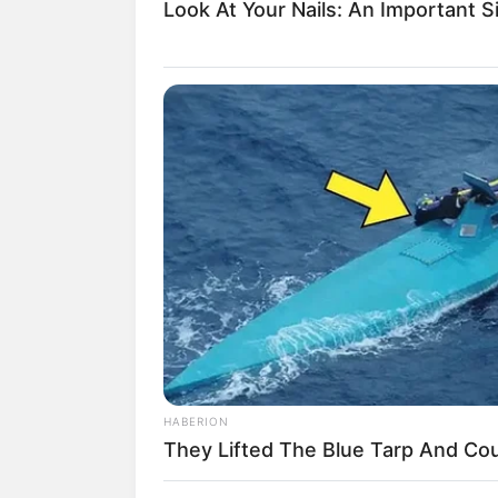
Look At Your Nails: An Important S
muerte de la mujer en esta resi
De otro lado, la Policía ya ini
una mujer y de arrojarla debajo
municipio de Bello.
Le puede interesar:
Capturado e
del Alto ll
Según las autoridades,
Luz Deni
heridas de arma blanca, al par
HABERION
Se reveló que la mujer era víct
They Lifted The Blue Tarp And Coul
por parte de su pareja. De la v