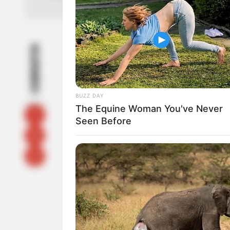
COMPARTIR
UNI
En
menos de 72 horas dos muje
BUZZ DAY
discusiones con sus compañeros
The Equine Woman You've Never
de Bello, norte del Valle de Abu
Seen Before
El hecho más reciente ocurrió e
antioqueña, donde fue asesina
Natalia Cano Zapata, de 30 año
se desempeñaba como vendedora
sentimental en una residencia 