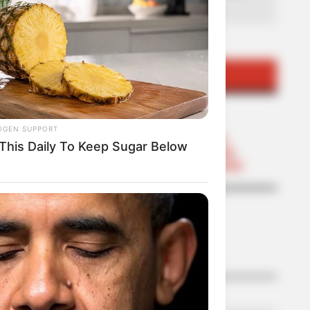
TEMAS DESTACADOS
EMERGENCIAS POR LLUVIAS
METRO DE MEDELLÍN
OGEN SUPPORT
ELECCIONES PRESIDENCIALES
 This Daily To Keep Sugar Below
MARINILLA - ANTIOQUIA
EPM
YONDÓ - ANTIOQUIA
RIONEGRO
LO MÁS LEÍDO