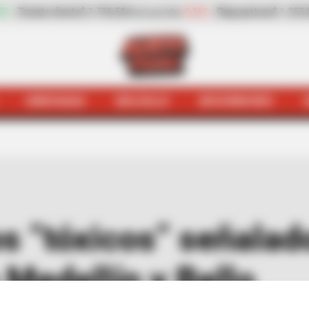
-0,26%
Papa pastusa
$ 1.253,00
+1,13%
Pechuga de pollo
$ 1
(Precio por kilo)
HINCHADA
BOLSILLO
BOCHINCHES
ales
Buscan a los dos “tóxicos” señalados de asesinar a 
s “tóxicos” señalad
 Medellín y Bello