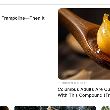
La Polic
quienes s
de los c
A Trampoline—Then It
Por:
Paola
Julio 4, 20
Cortesí
GLYCOGEN SUPPORT
Columbus Adults Are Qui
Luz Denis
With This Compound (Try