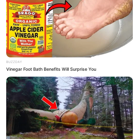
COMPARTIR
UNIRSE AL CANAL DE WHATSAPP
La policía capturó a un hombre responsable, al parecer,
BUZZDAY
de asesinar a otra personas porque no quiso arreglar el
Vinegar Foot Bath Benefits Will Surprise You
celular en un hecho de intolerancia registrado en el barrio
Moravia de Medellín
Así lo dio a conocer el comandante encargado de la
policía metropolitana, coronel José Miranda, quien
rechazó el crimen de Alex Yesid Ramírez Mosquera de 36
años. El oficial señaló que todo inició el pasado 17 de
junio cuando el victimario llegó al local comercial a
reclamarle por la demora en el arreglo de su celular. En
medio de la discusión el victimario de 30 años apuñaló al