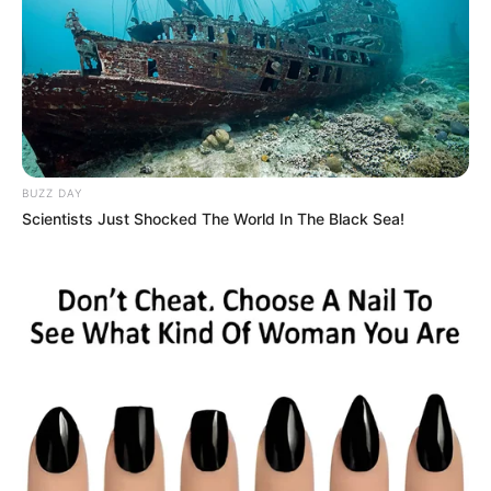
ACTIVAR AHORA
TEMAS DESTACADOS
BUZZ DAY
EMERGENCIAS POR LLUVIAS
Scientists Just Shocked The World In The Black Sea!
METRO DE MEDELLÍN
ELECCIONES PRESIDENCIALES
MARINILLA - ANTIOQUIA
EPM
YONDÓ - ANTIOQUIA
RIONEGRO