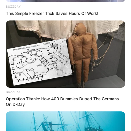
BUZZDAY
COMPARTIR
This Simple Freezer Trick Saves Hours Of Work!
ALERTA BOGOTÁ EN GOOGLE NEWS
TEMAS RELACIONADOS
INTOLERANCIA
NOTICIAS MEDELLÍN
MORAVIA
TRAGENDIA
MANTÉNGASE EN ALERTA
BUZZDAY
Operation Titanic: How 400 Dummies Duped The Germans
On D-Day
Tenemos todas las noticias que le
interesan. Para estar bien informado, por
favor, active las notificaciones de Alerta.