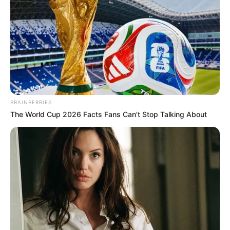
UNIRSE AL CANAL DE WHATSAPP
La venta de bases de datos con información personal es
un crimen en Colombia si no se cuenta con el
consentimiento, sin embargo, en la deep web se subastan
masivamente datos personales.
BRAINBERRIES
Los datos personales son, para los especialistas,
el
The World Cup 2026 Facts Fans Can't Stop Talking About
nuevo oro en la era de la información
, ya que a
diferencia de las bases de datos tradicionales, las bases
extraídas del Big Data dan importantes pistas sobre los
gustos y los hábitos de consumo de los las personas.
Con ayuda de especialistas en Alerta Paisa respondemos
a las principales preguntas sobre este fenómeno de
connotaciones globales