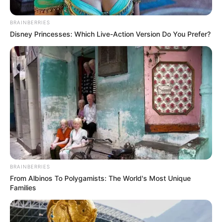
BRAINBERRIES
Disney Princesses: Which Live-Action Version Do You Prefer?
Ingimage
Por:
Carlos Brand
BRAINBERRIES
Agosto 27, 2019
From Albinos To Polygamists: The World's Most Unique
Families
COMPARTIR