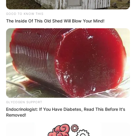
6:00 p.m. a 12:00 de la noche
GOOD TO KNOW THIS
The Inside Of This Old Shed Will Blow Your Mind!
Cortesía, EPM
Alumbrados de Medellín tejidos por artesanos de EPM
GLYCOGEN SUPPORT
Endocrinologist: If You Have Diabetes, Read This Before It's
Por:
Martín Manuel Díaz Rubio
Removed!
Noviembre 7, 2025