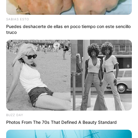
que me enorgullece
porque se que es reconocida mi
trabajo y eso significa que soy buena trabajadora.
Es rico
saber que la gente ve con tanto amor y alegría lo que
SABIAS ESTO
hacemos".
Puedes deshacerte de ellas en poco tiempo con este sencillo
truco
BUZZ DAY
Photos From The 70s That Defined A Beauty Standard