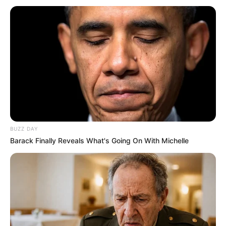
TEMAS DESTACADOS
EMERGENCIAS POR LLUVIAS
METRO DE MEDELLÍN
ELECCIONES PRESIDENCIALES
MARINILLA - ANTIOQUIA
EPM
YONDÓ - ANTIOQUIA
RIONEGRO
BUZZ DAY
Barack Finally Reveals What's Going On With Michelle