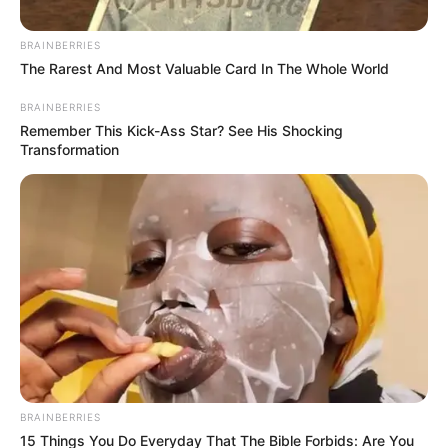
BRAINBERRIES
The Rarest And Most Valuable Card In The Whole World
BRAINBERRIES
Remember This Kick-Ass Star? See His Shocking
Transformation
Archivo
Ansiedad
Por:
Luis Carlos Palacio Giraldo
Abril 4, 2024
BRAINBERRIES
15 Things You Do Everyday That The Bible Forbids: Are You
COMPARTIR