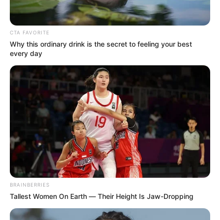
ACTIVAR AHORA
CTA FAVORITE
Why this ordinary drink is the secret to feeling your best
every day
TEMAS DESTACADOS
EMERGENCIAS POR LLUVIAS
METRO DE MEDELLÍN
ELECCIONES PRESIDENCIALES
MARINILLA - ANTIOQUIA
EPM
YONDÓ - ANTIOQUIA
RIONEGRO
BRAINBERRIES
Tallest Women On Earth — Their Height Is Jaw-Dropping