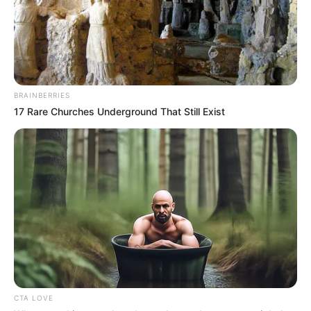
(especialmente en la Avenida 37)
. Allí arman silletas
monumentales y tradicionales con flores locales e
importadas, reuniendo a miles de espectadores.
COMPARTIR
BRAINBERRIES
17 Rare Churches Underground That Still Exist
ALERTA BOGOTÁ EN GOOGLE NEWS
TEMAS RELACIONADOS
NOTICIAS MEDELLÍN
ALERTA PAISA
DESFILE DE SILLETEROS
SILLETEROS
AUTORIDADES
ALCALDÍA
TURISMO
TURISTAS
FERIA DE LAS FLORES
MANTÉNGASE EN ALERTA
CTA LOVE