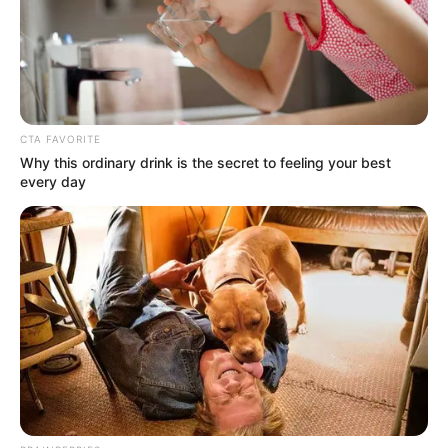
evento central y alma de la feria, donde los
campesinos del corregimiento de Santa Elena bajan
a la ciudad cargando sus monumentales obras de
arte florales.
Desfile de Autos Clásicos y Antiguos (Jueves 6 de
agosto):
Un museo itinerante sobre ruedas donde
CTA FAVORITE
cientos de autos de colección perfectamente
Why this ordinary drink is the secret to feeling your best
conservados recorren las avenidas principales.
every day
Plazas de las Flores (Del 31 de julio al 9 de
agosto):
Grandes sedes de ciudad con entrada libre
que concentran gastronomía, artesanías, muestras
silleteras, arriería y presentaciones musicales para
toda la familia.
Festival Nacional de la Trova (Semifinales el 31 de
julio y 1 de agosto):
El humor, la improvisación y la
picardía paisa se toman los escenarios (como la
Plaza Gardel) para coronar al Rey de la Trova.
Chivas y Flores (Sábado 8 / Domingo 9 de agosto):
El colorido desfile de los tradicionales buses
escalera o "chivas" recorriendo las calles.