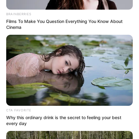
BRAINBERRIES
Films To Make You Question Everything You Know About
Cinema
Alcaldía de Medellín
Feria de las Flores: 20 fincas de Santa Elena listas y
seguras para el turismo
CTA FAVORITE
Por:
Diego Alejandro Escobar Calle
Why this ordinary drink is the secret to feeling your best
Junio 30, 2026
every day