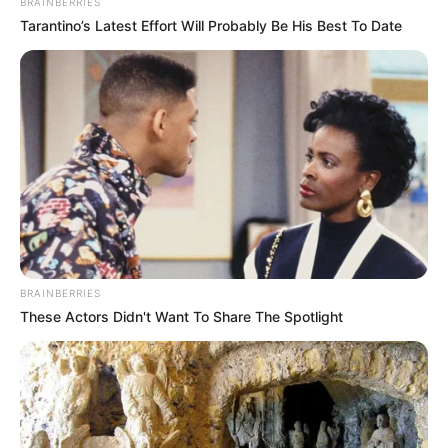
BRAINBERRIES
Tarantino’s Latest Effort Will Probably Be His Best To Date
LEA TAMBIÉN
Medellín frenó la construcción
ilegal de 41 edificaciones en zona
de riesgo
Los silleteros y los eventos
internacionales
BRAINBERRIES
Uno de los eventos más importantes que participa los
These Actors Didn't Want To Share The Spotlight
silleteros en Medellín es el popular evento
Flower Festival
International (Nueva York):
Es uno de los eventos
independientes más importantes de la comunidad latina
en EE. UU. Tradicionalmente, delegaciones de más de 15
silleteros viajan con sus trajes típicos, ruanas, carrieles y
alpargatas para desfilar por las calles de
Queens