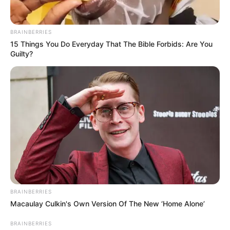
BRAINBERRIES
15 Things You Do Everyday That The Bible Forbids: Are You
Guilty?
LEA TAMBIÉN
BRAINBERRIES
Macaulay Culkin's Own Version Of The New ‘Home Alone’
Sancionan a tres hombres por botar
BRAINBERRIES