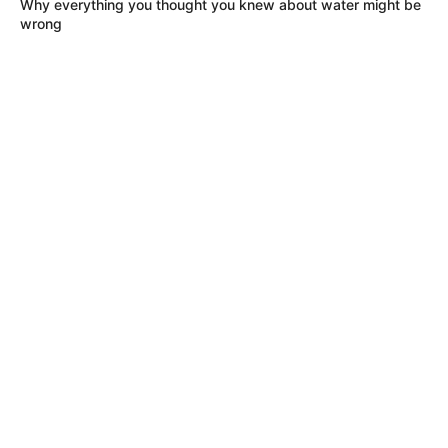
Why everything you thought you knew about water might be
wrong
Tenemos todas las noticias que le
interesan. Para estar bien informado, por
favor, active las notificaciones de Alerta.
ACTIVAR AHORA
TEMAS DESTACADOS
EMERGENCIAS POR LLUVIAS
METRO DE MEDELLÍN
ELECCIONES PRESIDENCIALES
MARINILLA - ANTIOQUIA
EPM
YONDÓ - ANTIOQUIA
RIONEGRO