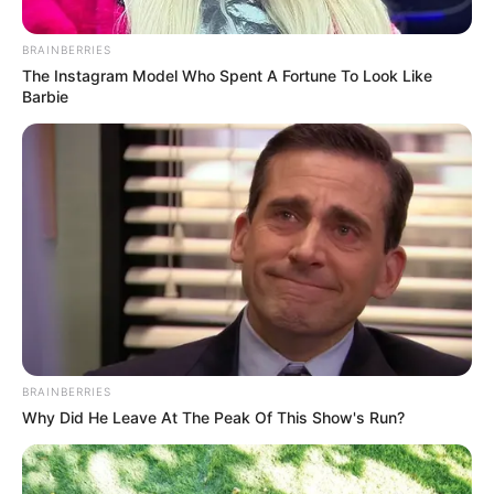
manifestantes en la calle Barranquilla.
BRAINBERRIES
The Instagram Model Who Spent A Fortune To Look Like
Barbie
Cortesía
Por:
Guillermo León Ospina Muñoz
BRAINBERRIES
Junio 2, 2021
Why Did He Leave At The Peak Of This Show's Run?