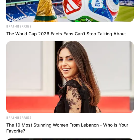
lacrimógeno.
COMPARTIR
BRAINBERRIES
The World Cup 2026 Facts Fans Can't Stop Talking About
ALERTA BOGOTÁ EN GOOGLE NEWS
TEMAS RELACIONADOS
NOTICIAS ANTIOQUIA
MEDELLÍN
METRO DE MEDELLÍN
GAS
ALERTA PAISA
MANTÉNGASE EN ALERTA
BRAINBERRIES
Tenemos todas las noticias que le
The 10 Most Stunning Women From Lebanon - Who Is Your
interesan. Para estar bien informado, por
Favorite?
favor, active las notificaciones de Alerta.