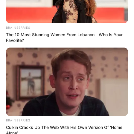
A través de un comunicado,
la entidad lamentó la muerte
de este trabajador
y expresó sus condolencias a sus
familiares, amigos y compañeros.
BRAINBERRIES
Le puede interesar: Secretaria de educación de Medellín
The 10 Most Stunning Women From Lebanon - Who Is Your
renunció por presuntos actos de corrupción
Favorite?
Por ahora las autoridades se encuentran en el lugar del
siniestro para
adelantar las investigaciones.
En otros hecho relacionados con la Hidroeléctrica, hasta
mañana 22 de febrero
el único consorcio que se
presentó para construir las unidades 4, 5,6, 7, y 8
tiene
plazo para justificar su experiencia y poder continuar en
el proceso.
COMPARTIR
BRAINBERRIES
Culkin Cracks Up The Web With His Own Version Of ‘Home
Alone’
ALERTA BOGOTÁ EN GOOGLE NEWS