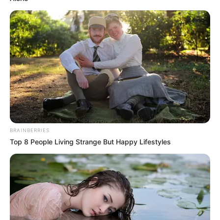
TEMAS RELACIONADOS
NOTICIAS ANTIOQUIA
ACCIDENTE DE TRÁNSITO
HIDROITUANGO
MANTÉNGASE EN ALERTA
BRAINBERRIES
Tenemos todas las noticias que le
Top 8 People Living Strange But Happy Lifestyles
interesan. Para estar bien informado, por
favor, active las notificaciones de Alerta.
ACTIVAR AHORA