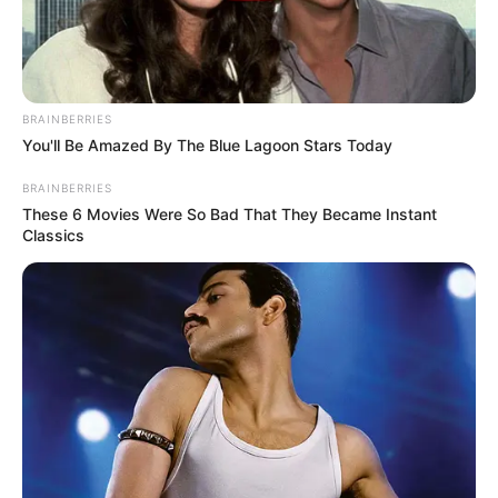
BRAINBERRIES
You'll Be Amazed By The Blue Lagoon Stars Today
BRAINBERRIES
These 6 Movies Were So Bad That They Became Instant
Classics
Denuncias Antioquia
Accidente en Hidroituango
Por:
Verónica Gómez Perea
Febrero 21, 2023