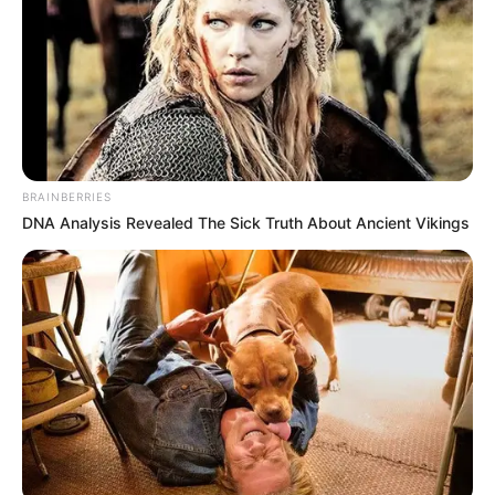
Debido a este choque
la línea uno de buses del
Metroplús, durante cerca de dos horas
solo funcionó
entre las estaciones Universidad de Medellín y Hospital y
línea dos entre las estaciones Universidad de Medellín y
Palos verdes, informó
el Metro de Medellín.
COMPARTIR
BRAINBERRIES
DNA Analysis Revealed The Sick Truth About Ancient Vikings
ALERTA BOGOTÁ EN GOOGLE NEWS
TEMAS RELACIONADOS
ACCIDENTE DE TRÁNSITO
METRO DE MEDELLÍN
METROPLÚS
MOTOCICLISTAS
LESIÓN
HOSPITAL SAN VICENTE FUNDACIÓN
AUTORIDADES
ALERTA PAISA
MOVILIDAD