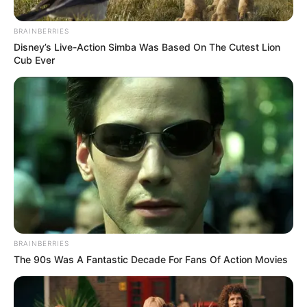
BRAINBERRIES
Disney’s Live-Action Simba Was Based On The Cutest Lion
Cub Ever
Foto cortesía
Por:
Guillermo León Ospina Muñoz
Marzo 14, 2020
BRAINBERRIES
The 90s Was A Fantastic Decade For Fans Of Action Movies
COMPARTIR