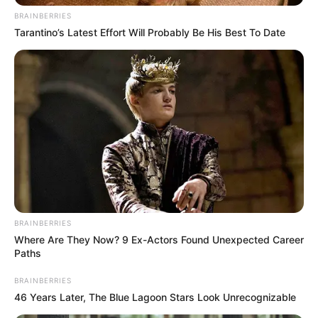
BRAINBERRIES
MANTÉNGASE EN ALERTA
Tarantino’s Latest Effort Will Probably Be His Best To Date
Tenemos todas las noticias que le
interesan. Para estar bien informado, por
favor, active las notificaciones de Alerta.
ACTIVAR AHORA
TEMAS DESTACADOS
BRAINBERRIES
Where Are They Now? 9 Ex-Actors Found Unexpected Career
EMERGENCIAS POR LLUVIAS
Paths
METRO DE MEDELLÍN
ELECCIONES PRESIDENCIALES
BRAINBERRIES
MARINILLA - ANTIOQUIA
EPM
46 Years Later, The Blue Lagoon Stars Look Unrecognizable
YONDÓ - ANTIOQUIA
RIONEGRO