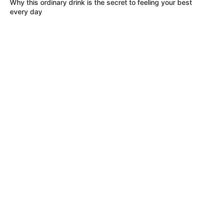
Why this ordinary drink is the secret to feeling your best
every day
MÁS DE TAXIVIRIS
UNIDAD DE MANTENIMIENTO VIAL
Adiós a los charcos en Bosa: UMV
mejoró la calle que usan niños para ir
al colegio