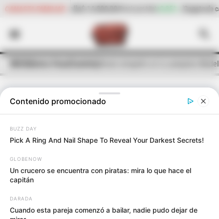
a de pollo
$ 14.800,00
+0,85%
Cogote de carne de res
$ 10.6
CANASTA FAMILIAR
(Precio por kilo)
INICIO
Alerta Paisa
Taxiviris
¡Brutal atropello en la autopista Mede
Contenido promocionado
AUTOPISTA MEDELLÍN - BOGOTÁ
BUZZ DAY
¡Brutal atropello en la autopista
Pick A Ring And Nail Shape To Reveal Your Darkest Secrets!
Medellín-Bogotá! Un hombre perdió
GLOBENOW
la vida bajo las ruedas de una
Un crucero se encuentra con piratas: mira lo que hace el
camioneta
capitán
DARADA
Este fin de semana dos personas fallecieron al ser
Cuando esta pareja comenzó a bailar, nadie pudo dejar de
arrolladas por camionetas en Las Palmas y Guarne.