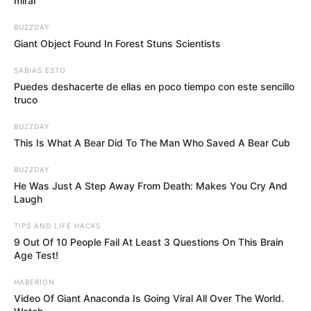
mirar
BUZZDAY
Giant Object Found In Forest Stuns Scientists
SABIAS ESTO
Puedes deshacerte de ellas en poco tiempo con este sencillo
truco
BUZZDAY
This Is What A Bear Did To The Man Who Saved A Bear Cub
BUZZDAY
He Was Just A Step Away From Death: Makes You Cry And
Laugh
Suministrada: DENUNCIAS ANTIOQUIA.
¡Brutal atropello en la autopista Medellín-Bogotá! Un
TIPS AND LIFE HACKS
hombre perdió la vida bajo las ruedas de una camioneta
9 Out Of 10 People Fail At Least 3 Questions On This Brain
Age Test!
Por:
Yuli Metaute Londoño
HABERION
Junio 10, 2024
Video Of Giant Anaconda Is Going Viral All Over The World.