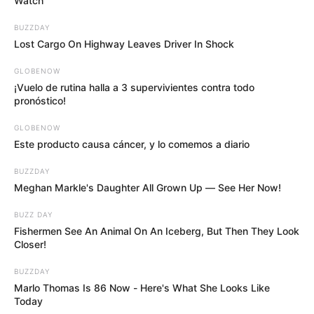
Watch
BUZZDAY
COMPARTIR
Lost Cargo On Highway Leaves Driver In Shock
GLOBENOW
UNIRSE AL CANAL DE WHATSAPP
¡Vuelo de rutina halla a 3 supervivientes contra todo
pronóstico!
Un hombre perdió la vida tras ser atropellado por una
GLOBENOW
camioneta en la autopista Medellín-Bogotá.
El incidente
Este producto causa cáncer, y lo comemos a diario
se produjo en el kilómetro 22+600, en jurisdicción del
municipio de Guarne.
BUZZDAY
Meghan Markle's Daughter All Grown Up — See Her Now!
Le puede interesar:
17 reses muertas por un rayo
durante las lluvias en San Antonio de Prado
BUZZ DAY
Fishermen See An Animal On An Iceberg, But Then They Look
La víctima, identificada como Argénides Nadid
Closer!
Solórzano Arcia
, de 45 años y natural de Valledupar,
estaba cruzando la vía cuando fue arrollada por el
BUZZDAY
vehículo.
Marlo Thomas Is 86 Now - Here's What She Looks Like
Today