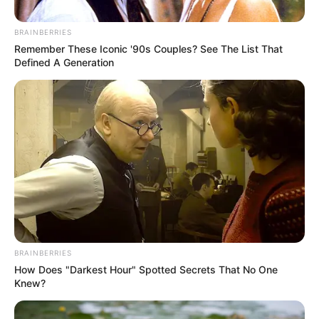
BRAINBERRIES
Remember These Iconic '90s Couples? See The List That
Defined A Generation
RCN Radio Cali-FOTO REFERENCIA
Mujer siguió a su esposo a través de un GPS y lo
encontró asesinado en la comuna 1 de Medellín
Por:
Verónica Gómez Perea
Abril 2, 2023
BRAINBERRIES
How Does "Darkest Hour" Spotted Secrets That No One
Knew?
COMPARTIR