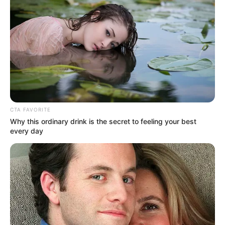
UNIRSE AL CANAL DE WHATSAPP
Un hombre que se encontraba sentado en la vía Medellín
Bogotá
falleció luego de ser arrollado por un vehículo
que transitaba por la zona. El accidente ocurrió
aproximadamente a las 4:20 de la mañana de este
domingo 2 de abril.
Por el momento se desconoce la
identidad del hombre.
El conductor del vehículo salió ileso. La vía estuvo
CTA FAVORITE
cerrada por unos minutos.
Why this ordinary drink is the secret to feeling your best
every day
En materia de vías, la Gobernación de Antioquia indicó
que todas las vías a cargo del departamento se
encuentran habilitadas.