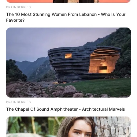
BRAINBERRIES
The 10 Most Stunning Women From Lebanon - Who Is Your
Favorite?
TEMAS RELACIONADOS
NOTICIAS
VÍA MEDELLÍN - BOGOTÁ
CARROS
ACCIDENTE DE TRÁNSITO
AUTORIDADES
MANTÉNGASE EN ALERTA
Tenemos todas las noticias que le
interesan. Para estar bien informado, por
favor, active las notificaciones de Alerta.
BRAINBERRIES
The Chapel Of Sound Amphitheater - Architectural Marvels
ACTIVAR AHORA