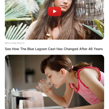
TEMAS DESTACADOS
EMERGENCIAS POR LLUVIAS
METRO DE MEDELLÍN
ELECCIONES PRESIDENCIALES
MARINILLA - ANTIOQUIA
EPM
YONDÓ - ANTIOQUIA
RIONEGRO
BRAINBERRIES
See How The Blue Lagoon Cast Has Changed After 46 Years