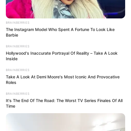
cambios en el horario de aplicación, por lo que la medida
seguiría operando de
lunes a viernes entre las 5:00 a. m.
y las 8:00 p. m.
BRAINBERRIES
The Instagram Model Who Spent A Fortune To Look Like
LEA TAMBIÉN
Barbie
Pasaje del Metro de Bogotá será
BRAINBERRIES
gratuito: este es el requisito para el
Hollywood's Inaccurate Portrayal Of Reality – Take A Look
Inside
beneficio
BRAINBERRIES
Take A Look At Demi Moore's Most Iconic And Provocative
Roles
Estas son las vías donde no aplica el
BRAINBERRIES
pico y placa
It's The End Of The Road: The Worst TV Series Finales Of All
Time
Con el
propósito de mantener la conectividad en
corredores estratégicos
, algunos tramos continúan
exentos de la restricción. Los conductores podrán
transitar por: