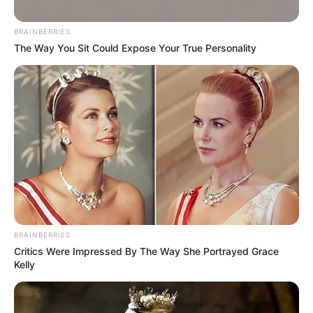
cambiará la rotación.
BRAINBERRIES
The Way You Sit Could Expose Your True Personality
Composición Alerta - Secretaría de Movilidad de
Medellín y Colprensa.
BRAINBERRIES
¿Cómo queda el pico y placa en Medellín del 6 al 12 de
Critics Were Impressed By The Way She Portrayed Grace
julio de 2026?
Kelly
Por:
July Morales
Julio 5, 2026