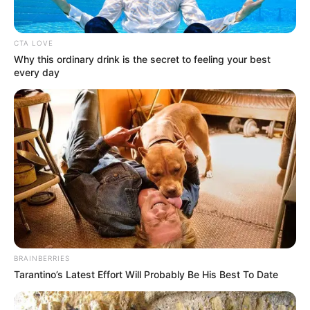
personas que deben renovarla (el
plazo se vence pronto)
CTA LOVE
Why this ordinary drink is the secret to feeling your best
every day
La
restricción se mantiene para los carros particulares
,
de acuerdo con el último número de la placa, y para las
motocicletas de dos y cuatro tiempos
, según el primer
dígito de la matrícula. Además de Medellín, la norma
también rige en
Bello, Itagüí, Envigado, Sabaneta, La
Estrella, Caldas, Copacabana, Girardota y Barbosa.
BRAINBERRIES
Tarantino’s Latest Effort Will Probably Be His Best To Date