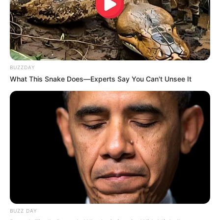
BUZZDAY
What This Snake Does—Experts Say You Can't Unsee It
BUZZ DAY