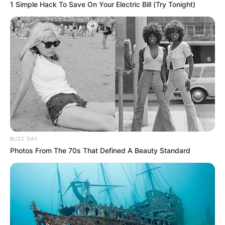
1 Simple Hack To Save On Your Electric Bill (Try Tonight)
TEMAS DESTACADOS
EMERGENCIAS POR LLUVIAS
METRO DE MEDELLÍN
ELECCIONES PRESIDENCIALES
MARINILLA - ANTIOQUIA
EPM
YONDÓ - ANTIOQUIA
RIONEGRO
BUZZ DAY
Photos From The 70s That Defined A Beauty Standard