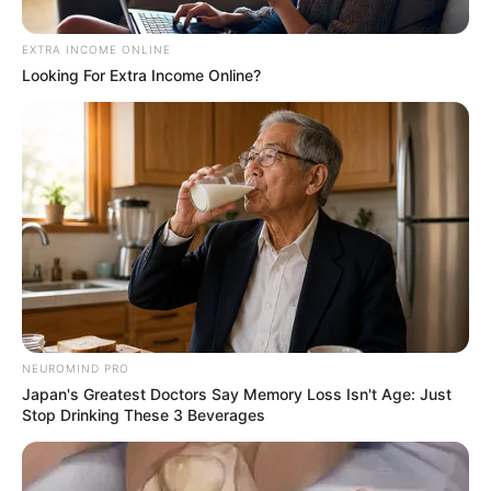
EXTRA INCOME ONLINE
Looking For Extra Income Online?
Cortesía - suministrada en redes sociales
NEUROMIND PRO
Trabajador muerto en accidente de tránsito
Japan's Greatest Doctors Say Memory Loss Isn't Age: Just
Stop Drinking These 3 Beverages
Por:
Diego Alejandro Escobar Calle
Octubre 27, 2025