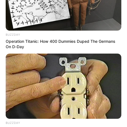
ALERTA BOGOTÁ EN GOOGLE NEWS
TEMAS RELACIONADOS
BUZZDAY
NOTICIAS MEDELLÍN
ALERTA PAISA
AUTORIDADES
Operation Titanic: How 400 Dummies Duped The Germans
NOTICIAS
AVENIDA REGIONAL
On D-Day
ACCIDENTE DE TRÁNSITO
MANTÉNGASE EN ALERTA
Tenemos todas las noticias que le
interesan. Para estar bien informado, por
favor, active las notificaciones de Alerta.
ACTIVAR AHORA
BUZZDAY