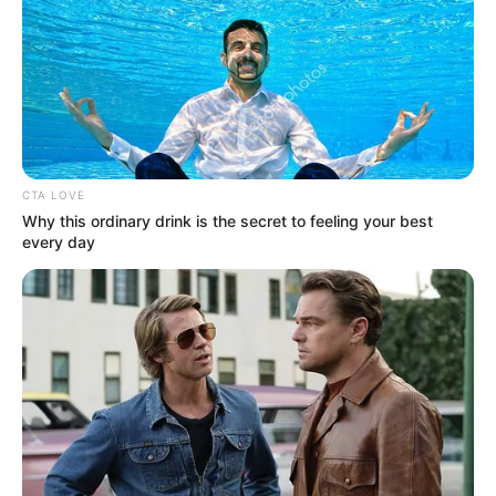
TEMAS RELACIONADOS
NOTICIAS MEDELLÍN
NOTICIAS ANTIOQUIA
ALERTA PAISA
LOS BALSOS
ALCALDÍA DE MEDELLÍN
MOVILIDAD EN MEDELLÍN
DESLIZAMIENTO
LLUVIAS
LLUVIAS EN MEDELLÍN
CTA LOVE
MANTÉNGASE EN ALERTA
Why this ordinary drink is the secret to feeling your best
every day
Tenemos todas las noticias que le
interesan. Para estar bien informado, por
favor, active las notificaciones de Alerta.
ACTIVAR AHORA