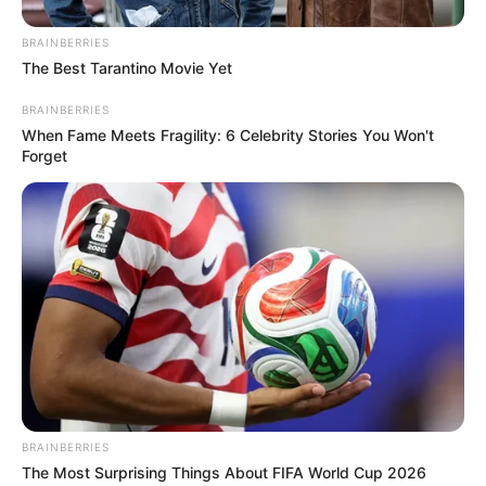
TEMAS DESTACADOS
BRAINBERRIES
EMERGENCIAS POR LLUVIAS
The Best Tarantino Movie Yet
METRO DE MEDELLÍN
ELECCIONES PRESIDENCIALES
BRAINBERRIES
MARINILLA - ANTIOQUIA
EPM
When Fame Meets Fragility: 6 Celebrity Stories You Won't
YONDÓ - ANTIOQUIA
RIONEGRO
Forget
BRAINBERRIES
The Most Surprising Things About FIFA World Cup 2026