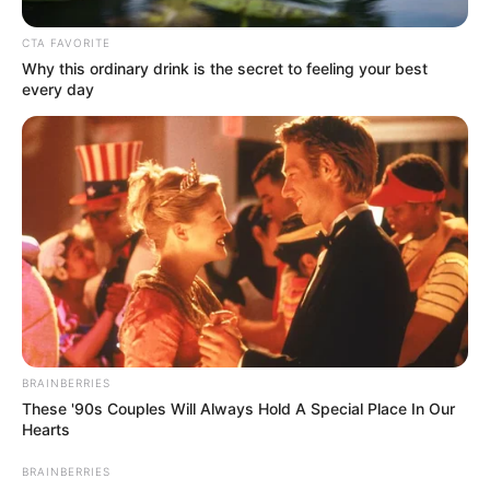
ACTIVAR AHORA
CTA FAVORITE
Why this ordinary drink is the secret to feeling your best
every day
TEMAS DESTACADOS
EMERGENCIAS POR LLUVIAS
METRO DE MEDELLÍN
ELECCIONES PRESIDENCIALES
MARINILLA - ANTIOQUIA
EPM
YONDÓ - ANTIOQUIA
RIONEGRO
BRAINBERRIES
These '90s Couples Will Always Hold A Special Place In Our
Hearts
BRAINBERRIES