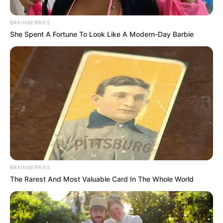
BRAINBERRIES
She Spent A Fortune To Look Like A Modern-Day Barbie
Terminales Medellín
Desde Terminales Medellín esperan la movilización de
más de 358 mil pasajeros durante el puente de Reyes
BRAINBERRIES
Por:
Verónica Gómez Perea
The Rarest And Most Valuable Card In The Whole World
Octubre 2, 2025