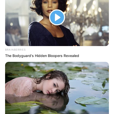
COMPARTIR
ALERTA BOGOTÁ EN GOOGLE NEWS
TEMAS RELACIONADOS
BRAINBERRIES
VEHÍCULOS
TERMINALES DE TRANSPORTE
The Bodyguard's Hidden Bloopers Revealed
MOVILIDAD EN ANTIOQUIA
ALERTA PAISA
MANTÉNGASE EN ALERTA
Tenemos todas las noticias que le
interesan. Para estar bien informado, por
favor, active las notificaciones de Alerta.