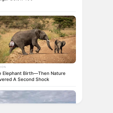
RION
e Elephant Birth—Then Nature
ivered A Second Shock