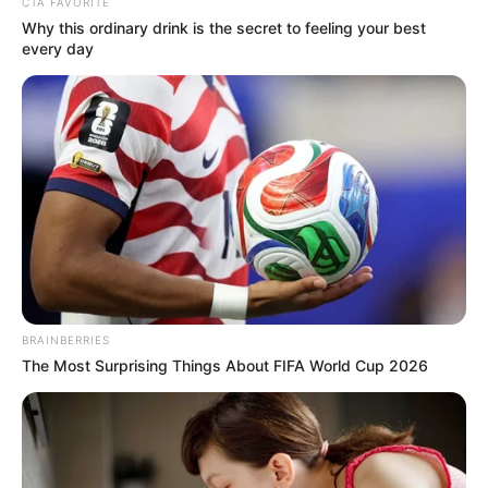
CTA FAVORITE
Why this ordinary drink is the secret to feeling your best
every day
TEMAS DESTACADOS
EMERGENCIAS POR LLUVIAS
METRO DE MEDELLÍN
ELECCIONES PRESIDENCIALES
MARINILLA - ANTIOQUIA
EPM
YONDÓ - ANTIOQUIA
RIONEGRO
BRAINBERRIES
The Most Surprising Things About FIFA World Cup 2026