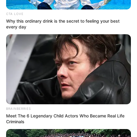
CTA LOVE
Why this ordinary drink is the secret to feeling your best
every day
Alcaldía de Guarne
Cambios viales en Medellín
Por:
Paola Agredo Tapias
Julio 3, 2025
BRAINBERRIES
Meet The 6 Legendary Child Actors Who Became Real Life
COMPARTIR
Criminals
UNIRSE AL CANAL DE WHATSAPP