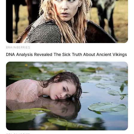
ALERTA BOGOTÁ EN GOOGLE NEWS
TEMAS RELACIONADOS
BRAINBERRIES
NOTICIAS ANTIOQUIA
ALERTA PAISA
DNA Analysis Revealed The Sick Truth About Ancient Vikings
GUARNE -ANTIOQUIA
CAMBIOS VIALES
MANTÉNGASE EN ALERTA
Tenemos todas las noticias que le
interesan. Para estar bien informado, por
favor, active las notificaciones de Alerta.
ACTIVAR AHORA