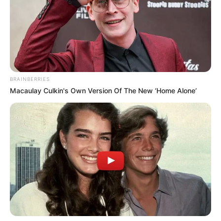
Otras noticias
Capturaron al hombre señalado de
intentar asesinar a su expareja en
Campamento
BRAINBERRIES
Un operativo de la Policía y la Fiscalía en el municipio de
Macaulay Culkin's Own Version Of The New ‘Home Alone’
Yarumal permitió la captura, por orden judicial, de un
hombre de 31 años de edad, señalado de
intentar
asesinar a su expareja sentimental en Campamento.
Los hechos ocurrieron el pasado 22 de junio, en
inmediaciones de una
estación de servicios,
donde el hoy
capturado, habría atacado con arma de fuego a su
expareja sentimental. Entre tanto, la víctima permanece
en estado crítico en un centro asistencial de Medellín.
El coronel Luis Fernando Muñoz Guzmán, comandante