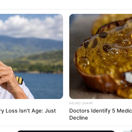
dos, clínica Somer de Rionegro reanuda la
usuarios de Nueva EPS
 afectados, el alcalde indicó que han sido
sos en los 17 puntos, con el fin de realizar para
os que hoy afectan el servicio en la Línea A del
e las estaciones Niquía y Poblado y entre La
to están fuera de servicio las estaciones:
NEURO SHARP
 Loss Isn't Age: Just
Doctors Identify 5 Med
Decline
as El Príncipe, quien habría ordenado el asesinato
 Correa y su hermana