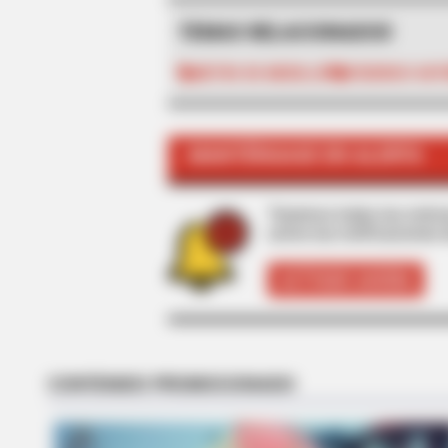
TEMAS RELACIONADOS
METRO DE MEDELLÍN
FEDERICO GUT
TIPS AND LIFE HACKS
MANTÉNGASE EN ALERTA
Only 1 In 10 People Get A Younger
Will You?
Tenemos todas las noticia
active las notificaciones 
ACTIVAR AHORA
BUZZ DAY