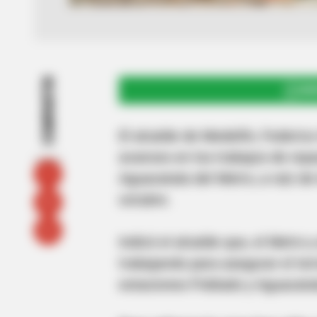
COMPARTIR
UNI
El alcalde de Medellín, Federic
avances en los trabajos de repa
Aguacatala del Metro, a raíz de
octubre.
Indicó el alcalde que, el Metro 
trabajando para asegurar el ter
estaciones Poblado y Aguacatala