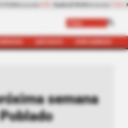
-17,22%
Papaya
$ 2.334,50
+5,56%
plátano hartón v
por kilo)
(Precio por kilo)
Paisa
SERVICIOS
QUÉ SUSTO
VIVIR SABROSO
servicio en tramo Poblado Aguacatala del Metro
 próxima semana
o Poblado