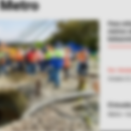
 Metro
Para ref
metros c
bolsacre
Por:
Verón
Octubre 23
Alcaldí
Metro - In