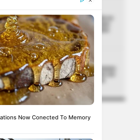
04
SAN GIL
Joven herido por accidente en
San Gil y un presunto “paseo
de la muerte”: familia clama
por atención médica
05
ESCOPOLAMINA
Revelan la lista de las comunas
de Medellín con más robos con
escopolamina: ojo a zonas
turísticas
ications Now Conected To Memory