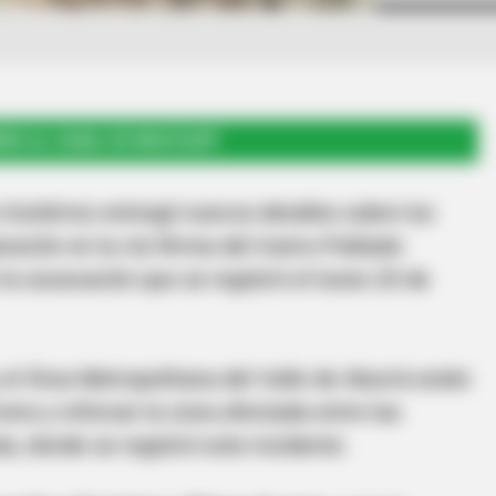
RSE AL CANAL DE WHATSAPP
o Gutiérrez entregó nuevos detalles sobre los
ración en la vía férrea del tramo Poblado
 la socavación que se registró el lunes 20 de
y el Área Metropolitana del Valle de Aburrá están
reno y reforzar la zona afectada entre las
, donde se registró este incidente.