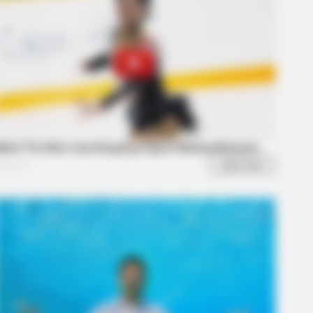
Popular Drink That's Silently
troying Your Brain Cells (Most
le Have It Daily)
? Better To Sit Down Before You