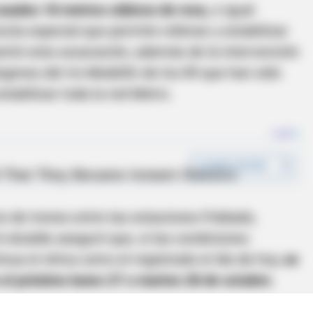
 usados 18 metros cúbicos de roca,
e igual
cla especial que permite rellenar y estabilizar
entó esta socavación, además de la intervención
rgenes del río Medellín de los 89 que han sido
stabilizar toda la red Metro.
io de trenes entre las estaciones Poblado,
l alcalde aseguró que, si las condiciones
inua el clima como el registrado el día de hoy,
se
s el próximo lunes 27 o martes 28 de octubre.