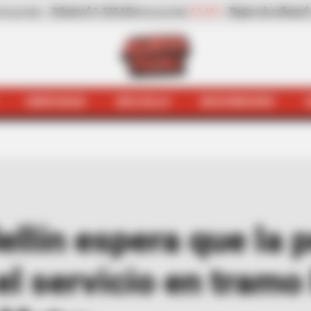
epino de rellenar
$ 3.972,00
-0,70%
Zanahoria
$ 500,00
(Precio por kilo)
(Precio 
HINCHADA
BOLSILLO
BOCHINCHES
dellín espera que la próxima semana se restablezca el 
ellín espera que la
el servicio en tram