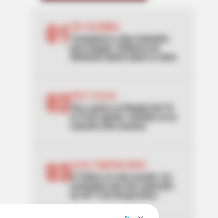
01
EPA COLOMBIA
Trasladaron a Epa Colombia
para Ibagué: Gobierno de
Abelardo habría dado la orden
02
PICO Y PLACA
Pico y placa en Bogotá del 10
al 16 de agosto: cambios en la
rotación esta semana
03
ALTAS TEMPERATURAS
El Tolima se está asando: los
municipios que han superado
los 40 °C de temperatura