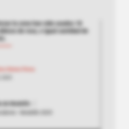
orzar la zona han sido usados 18
úbicos de roca, e igual cantidad de
to.
ica Gómez Perea
, 2025
a de Medellín
cidente - Medellín 2025