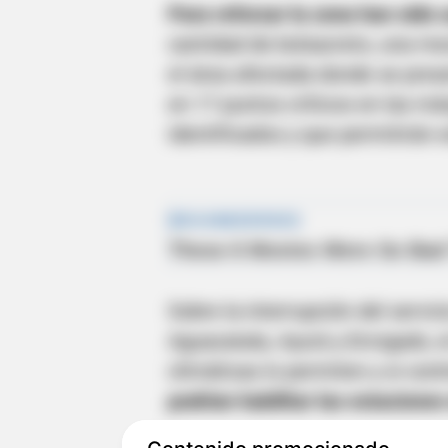
Para reforzar la zona han sido
cantidad de bolsacreto, una mez
el área afectada donde se pres
en 17 puntos críticos en las má
identificados y que permitirán e
Sobre la interrupción del servic
Aguacatala, Ayurá y Envigado, e
climáticas lo permiten y si cont
podrían habilitar las estacione