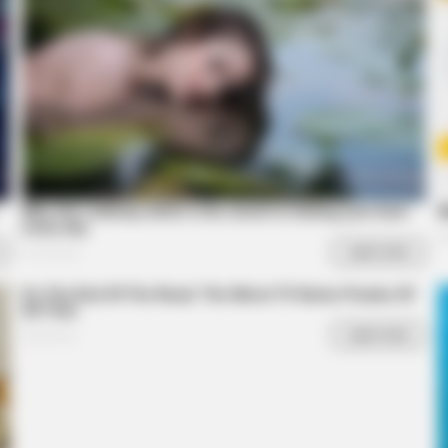
11 Stars Who Look Totally Different
The 
With Natural Hair
Des
Peop
HABERION
 Delivered A Second
Remember Honey Boo Boo