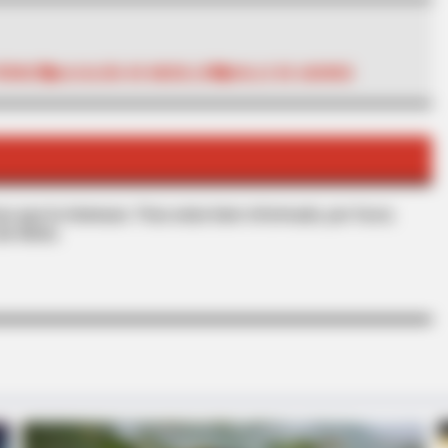
IÉRREZ
ALCALDÍA DE MEDELLÍN
VALLE DE ABURRÁ
BUZZ DAY
 Brain Age On This Test.
Look Closer When You Se
s que le interesan. Para estar bien informado, por favor,
de Alerta.
RADAR MEDIA
MEMO