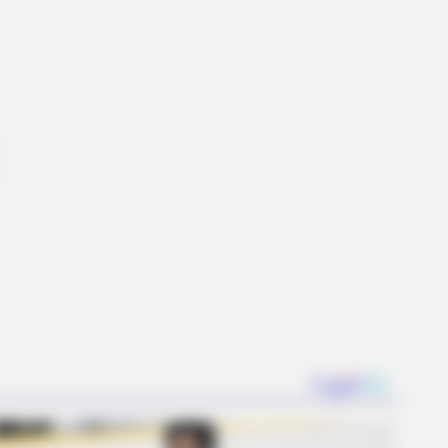
e Barron's Girlfriend
RY HEALTH