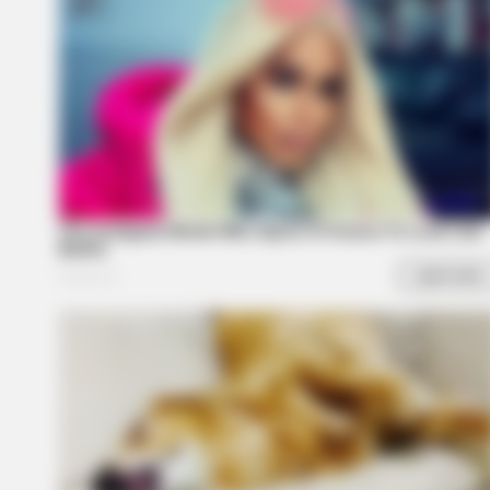
The Equine Woman You've Never
Seen Before
HABERION
Rare Elephant Birth—Then Nature