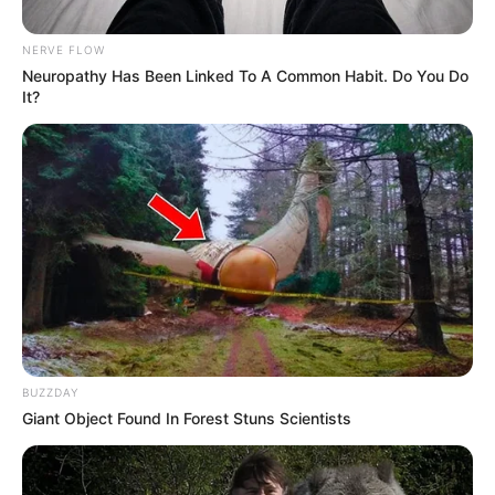
NERVE FLOW
Neuropathy Has Been Linked To A Common Habit. Do You Do
It?
Arcchivo
Por:
Luz Marina Arango Bolívar
Agosto 9, 2019
BUZZDAY
Giant Object Found In Forest Stuns Scientists
COMPARTIR
UNIRSE AL CANAL DE WHATSAPP