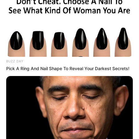
de 16 años de edad, conductor del vehículo y su amigo
,
Jhonatan López de 17 años, mientras el adolescente
lesionado recibe atención especializada en un hospital de
la región.
Las autoridades iniciaron la investigación para el fatal
accidente que enluta a varias familias antioqueñas.
COMPARTIR
BUZZ DAY
Pick A Ring And Nail Shape To Reveal Your Darkest Secrets!
ALERTA BOGOTÁ EN GOOGLE NEWS
TEMAS RELACIONADOS
ACCIDENTE
CAUCASIA, ANTIOQUIA
MEDELLÍN
ACCIDENTE DE TRÁNSITO
MUERTE DE MENORES