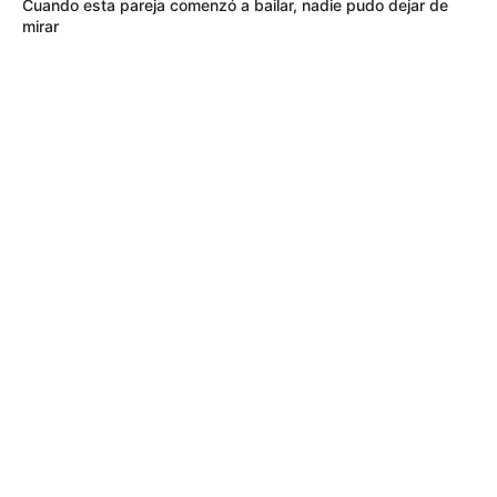
Cuando esta pareja comenzó a bailar, nadie pudo dejar de
mirar
INSTITUTO DE DESARROLLO URBANO
IDU entrega puente de la 153 con
gimnasio: el regalo de cumpleaños a
Bogotá que triplica capacidad
TRANSMETRO