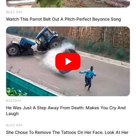
BUZZ DAY
Watch This Parrot Belt Out A Pitch-Perfect Beyonce Song
BUZZDAY
He Was Just A Step Away From Death: Makes You Cry And
Laugh
BUZZ DAY
She Chose To Remove The Tattoos On Her Face. Look At Her