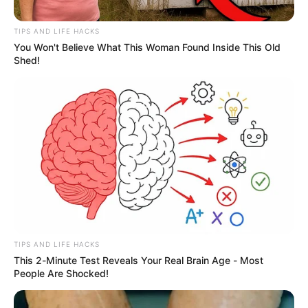
TIPS AND LIFE HACKS
You Won't Believe What This Woman Found Inside This Old
Shed!
Metro de Medellín
El ingreso de bicicletas de marco rígido a la red Metro es
permitido en horas valle
Por:
Paola Agredo Tapias
TIPS AND LIFE HACKS
This 2-Minute Test Reveals Your Real Brain Age - Most
Abril 16, 2024
People Are Shocked!