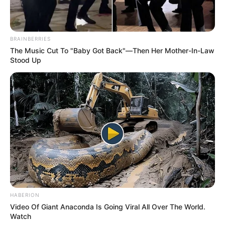
EMERGENCIAS POR LLUVIAS
METRO DE MEDELLÍN
ELECCIONES PRESIDENCIALES
MARINILLA - ANTIOQUIA
EPM
BRAINBERRIES
YONDÓ - ANTIOQUIA
RIONEGRO
The Music Cut To "Baby Got Back"—Then Her Mother-In-Law
Stood Up
HABERION
Video Of Giant Anaconda Is Going Viral All Over The World.
Watch