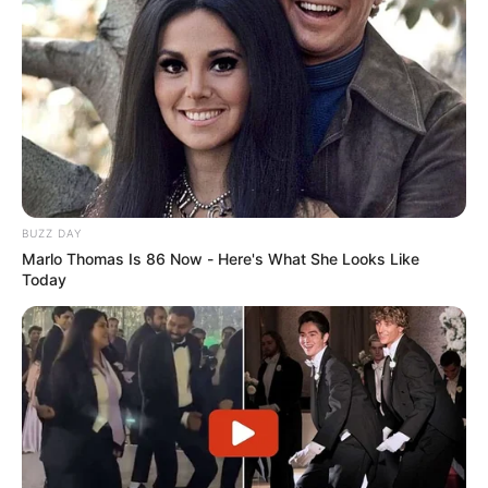
TEMAS RELACIONADOS
NOTICIAS MEDELLÍN
METRO DE MEDELLÍN
BICICLETAS
ALERTA PAISA
MANTÉNGASE EN ALERTA
Tenemos todas las noticias que le
BUZZ DAY
interesan. Para estar bien informado, por
Marlo Thomas Is 86 Now - Here's What She Looks Like
favor, active las notificaciones de Alerta.
Today
ACTIVAR AHORA
TEMAS DESTACADOS