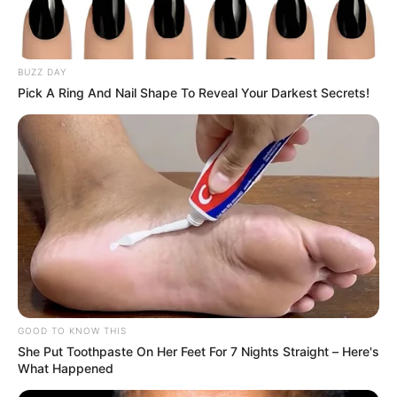
Metro para completar sus viajes”, indicó el Metro de
Medellín a través de un comunicado.
Lea también:
Camión de gaseosas perdió el control y
BUZZ DAY
Pick A Ring And Nail Shape To Reveal Your Darkest Secrets!
chocó contra escuela en Medellín
GOOD TO KNOW THIS
She Put Toothpaste On Her Feet For 7 Nights Straight – Here's
What Happened