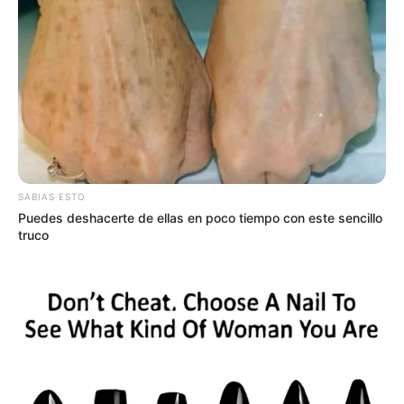
COMPARTIR
UNIRSE AL CANAL DE WHATSAPP
Durante el 2023, 10.278 personas optaron por
completar
sus viajes en bicicleta en la red Metro
. Cabe recordar que
desde hace varios años la empresa viene implementando
distintas acciones con el fin de que quienes usan la bici
SABIAS ESTO
también puedan transportarse y así estimular la
Puedes deshacerte de ellas en poco tiempo con este sencillo
movilidad activa.
truco
“Cada vez son más las personas que deciden movilizarse
en medios de transporte amigables con el medio
ambiente como lo son nuestros trenes, cables aéreos,
tranvías y buses de la red Metro que contribuyen con la
descarbonización del Valle de Aburrá. Gracias a los
beneficios que ofrece nuestro Metro se generan en la
ciudad más
alternativas de viaje
, y algunos usuarios
deciden realizar trayectos en sus bicicletas en la red