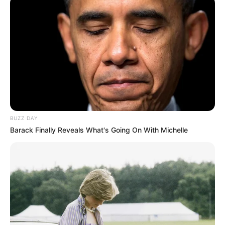
La cifra de 10.278 biciusuarios en 2023 frente a los 4.687
de 2022 representa un aumento de
219% entre un año y
el otro,
explicó la empresa. Las cinco estaciones por
donde más usuarios ingresaron con sus bicicletas fueron:
Bello (1.836), Santo Domingo (1.556), Parque Berrío
(1.104), Niquía (972) y Caribe (793).
BUZZ DAY
El ingreso de bicicletas de marco rígido a la red Metro
Barack Finally Reveals What's Going On With Michelle
está permitido en las
líneas A, B, H, J, K, M y P
de lunes a
viernes entre las 10:00 a.m. y 12 del mediodía, y de 8:00
p.m. a 11:00 p.m. Los sábados de 9:00 a.m. a 11:00 a.m.
y de 4:00 p.m. a 11:00 p.m.; mientras que los domingos y
festivos es posible llevarlas durante toda la operación
comercial.
Para mejorar la experiencia de viaje en el Metro los
usuarios que llevan la bicicleta pueden
añadir la