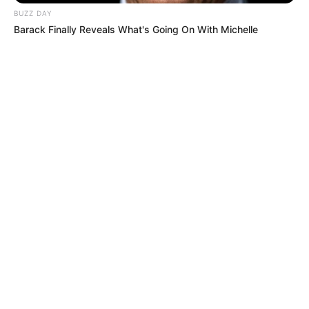
BUZZ DAY
Barack Finally Reveals What's Going On With Michelle
MÁS DE TAXIVIRIS
SITP
Cambian paradas de SITP clave en
Bosa: no quede perdido y conozca la
nueva ruta