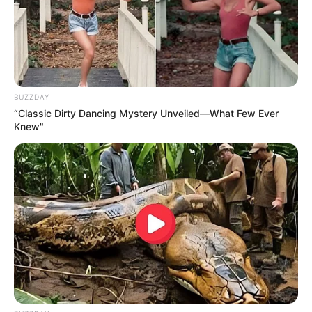
BUZZDAY
“Classic Dirty Dancing Mystery Unveiled—What Few Ever
Knew"