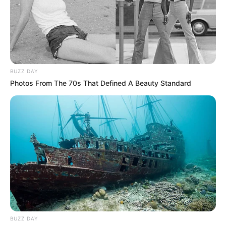
MANTÉNGASE EN ALERTA
Tenemos todas las noticias que le
interesan. Para estar bien informado, por
BUZZ DAY
favor, active las notificaciones de Alerta.
Photos From The 70s That Defined A Beauty Standard
ACTIVAR AHORA
TEMAS DESTACADOS
EMERGENCIAS POR LLUVIAS
METRO DE MEDELLÍN
ELECCIONES PRESIDENCIALES
MARINILLA - ANTIOQUIA
EPM
BUZZ DAY