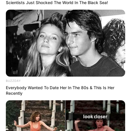
YONDÓ - ANTIOQUIA
RIONEGRO
Scientists Just Shocked The World In The Black Sea!
BUZZDAY
Everybody Wanted To Date Her In The 80s & This Is Her
Recently