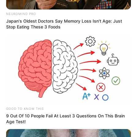
NEUROMIND PRO
Japan's Oldest Doctors Say Memory Loss Isn't Age: Just
Stop Eating These 3 Foods
Secretaría de Movilidad de Medellín
Pico y placa
GOOD TO KNOW THIS
Por:
Diego Alejandro Escobar Calle
9 Out Of 10 People Fail At Least 3 Questions On This Brain
Diciembre 15, 2022
Age Test!