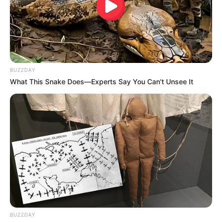
Jóvenes formularán planes para
transformar sus colegios
BUZZDAY
Se pudo establecer que los estudiantes formularán
What This Snake Does—Experts Say You Can't Unsee It
Planes de Transformación Sostenible.
Esta herramienta
técnica les permitirá ejecutar acciones concretas en sus
colegios enfocadas en cinco ejes principales:
convivencia
y paz
, sostenibilidad ambiental,
salud y bienestar, cultura
y participación ciudadana
, y uso responsable de los
recursos.
El
evento incluyó un acto simbólico de juramento ante el
Distrito
, en el que participaron desde los mediadores
escolares más pequeños hasta los personeros de los
grados superiores.
COMPARTIR
BUZZDAY