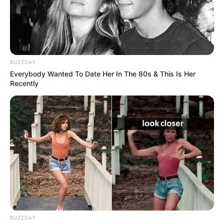
"líderes del mañana"
y actores fundamentales en la
convivencia y democracia escolar de la ciudad.
BUZZDAY
Everybody Wanted To Date Her In The 80s & This Is Her
Recently
BUZZDAY