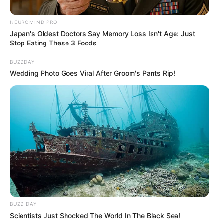
NEUROMIND PRO
Japan's Oldest Doctors Say Memory Loss Isn't Age: Just
Stop Eating These 3 Foods
BUZZDAY
Wedding Photo Goes Viral After Groom's Pants Rip!
Alcaldía de Medellín
El evento, reunió a personeros, contralores y mediadores
que buscan consolidar a los jóvenes como los "líderes del
mañana"
Por:
Diego Alejandro Escobar Calle
Mayo 13, 2026
BUZZ DAY
Scientists Just Shocked The World In The Black Sea!