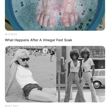
ACTIVAR AHORA
TEMAS DESTACADOS
BUZZDAY
EMERGENCIAS POR LLUVIAS
What Happens After A Vinegar Foot Soak
METRO DE MEDELLÍN
ELECCIONES PRESIDENCIALES
MARINILLA - ANTIOQUIA
EPM
YONDÓ - ANTIOQUIA
RIONEGRO
BUZZ DAY