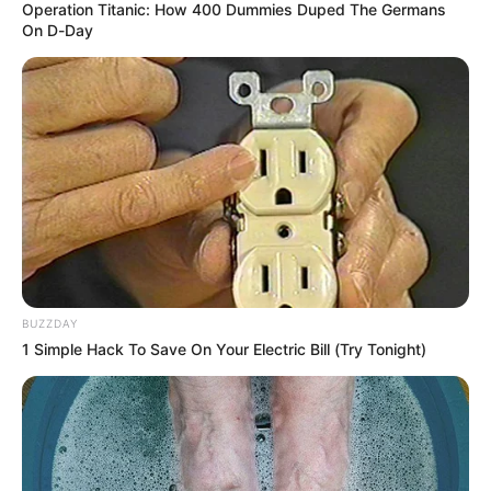
Operation Titanic: How 400 Dummies Duped The Germans
On D-Day
ALERTA BOGOTÁ EN GOOGLE NEWS
TEMAS RELACIONADOS
ALCALDE DE MEDELLÍN
FEDERICO GUTIÉRREZ
NOTICIAS MEDELLÍN
AUTORIDADES
ESTUDIANTES
NOTICIAS ANTIOQUIA
MANTÉNGASE EN ALERTA
BUZZDAY
1 Simple Hack To Save On Your Electric Bill (Try Tonight)
Tenemos todas las noticias que le
interesan. Para estar bien informado, por
favor, active las notificaciones de Alerta.