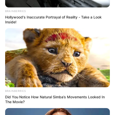
del embalse de Piedras Blancas, que actualmente se
encuentra en el 27,5% de su capacidad de
BRAINBERRIES
almacenamiento, como efecto del fenómeno de El Niño.
Hollywood's Inaccurate Portrayal of Reality - Take a Look
La planta de potabilización Villa Hermosa continúa hoy
Inside!
con su operación, pero con una restricción de caudal.
BRAINBERRIES
Did You Notice How Natural Simba’s Movements Looked In
The Movie?