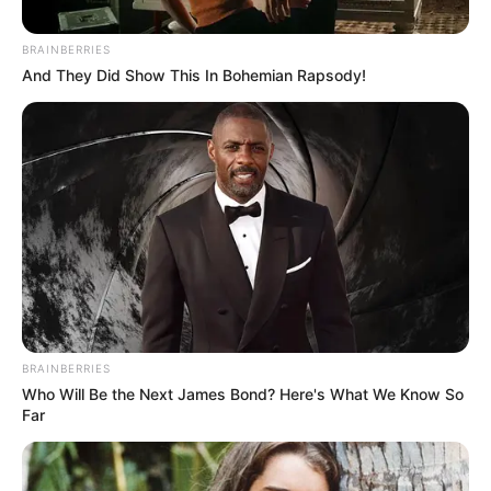
BRAINBERRIES
And They Did Show This In Bohemian Rapsody!
Cortesía
¡Pilas! Más de 800 usuarios estarán sin agua este lunes
en Sabaneta
BRAINBERRIES
Por:
Paola Agredo Tapias
Who Will Be the Next James Bond? Here's What We Know So
Marzo 28, 2024
Far