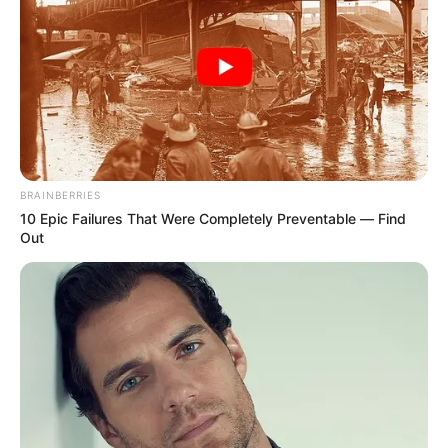
Le puede interesar: Medellín: Las recomendaciones
para viajar con sus mascotas en Semana Santa
Los otros dos
embalses son La Fe y Riogrande II
, que
actualmente registran niveles de 61,16% y 30,86%
respectivamente. Las fuentes menores (ríos y quebradas)
que abastecen el otro 6% del sistema de acueducto
continúan con reducciones considerables en sus
BRAINBERRIES
caudales, puntualizó la empresa.
10 Epic Failures That Were Completely Preventable — Find
Out
EPM reitera su invitación a tener un
consumo
responsable del agua y energía.
Cualquier información adicional se puede consultar en la
Línea de Atención al Cliente de EPM (604) 44 44 115.
COMPARTIR