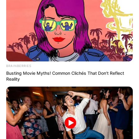
TEMAS DESTACADOS
EMERGENCIAS POR LLUVIAS
METRO DE MEDELLÍN
ELECCIONES PRESIDENCIALES
MARINILLA - ANTIOQUIA
EPM
YONDÓ - ANTIOQUIA
RIONEGRO
BRAINBERRIES
Busting Movie Myths! Common Clichés That Don't Reflect
Reality