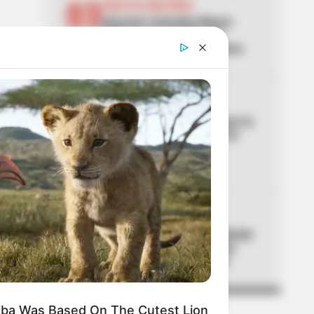
03
ADULTOS MAYORES
Atención Colombia Mayor:
alistan gran cambio que
acabaría con filas en cobros
04
LEY SECA
Confirmada la Ley Seca por la
posesión de Abelardo de la
Espriella: medidas de
seguridad
05
ACCIDENTE DE TRÁNSITO
Accidente en Túnel de Oriente
deja 8 lesionados: hay una
persona en estado crítico
mba Was Based On The Cutest Lion