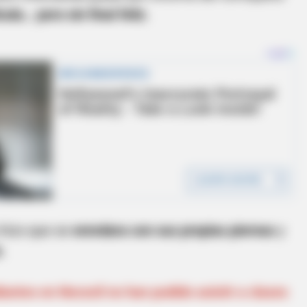
ula… pero sin final feliz
.
 hizo que se
enredara con sus propias piernas
y
o
.⁣
antes en Necoclí no han podido asistir a clases