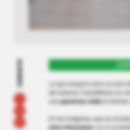
COMPARTIR
UNI
Lo que empezó como un acto 
del sistema TransMilenio se vo
una
aparatosa caída
al intentar
En las imágenes, que ya circu
entre internautas
, se ve al ho