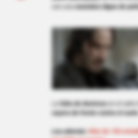
con una
maniobra digna de pelíc
La
falta de destreza
en el salto
cayera de frente contra el suel
Lea además:
Más de 150 estudi