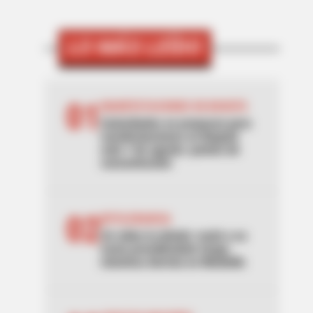
LO MÁS LEÍDO
01
MANIFESTACIONES EN BOGOTÁ
Autoridades se preparan para
manifestaciones en Bogotá
este 7 de agosto: puntos de
concentración
02
INTOLERANCIA
Un video la delató: mató a su
novio prendiéndole fuego
mientras dormía en Medellín