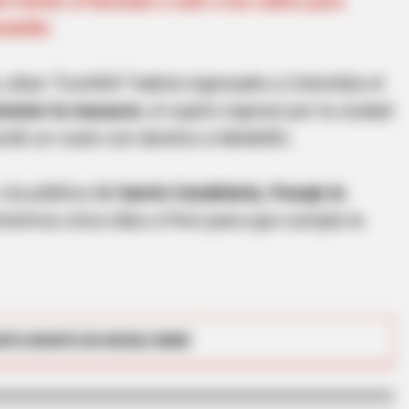
a harían el llamado a salir a las calles para
edellín
BRAINBERRIES
BRAIN
n't
Top 8 People Living Strange But
10 
 alias “Cuchillo” habría ingresado a Colombia el
Happy Lifestyles
Foo
meter la masacre
, el sujeto ingresó por la ciudad
rdó un vuelo con destino a Medellín.
 vía pública del
barrio Candelaria, Pasaje la
próximos cinco días a Perú para que cumpla la
RTA BOGOTÁ EN GOOGLE NEWS