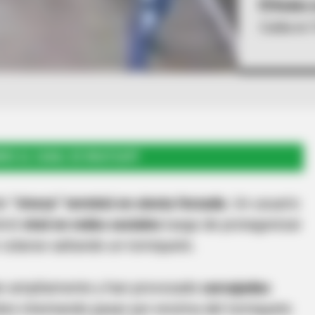
Redes s
Caída en 
RSE AL CANAL DE WHATSAPP
de
“viveza” terminó en siesta forzada
. Un usuario
lvió
viral en redes sociales
luego de protagonizar
 colarse saltando un torniquete.⁣
lan ampliamente y han provocado
carcajadas
mbre intentando pasar por encima del torniquete