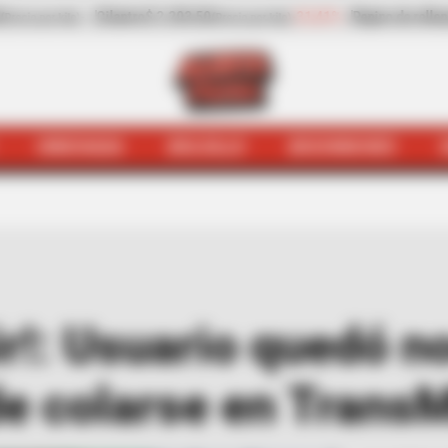
Pepino de rellenar
$ 3.972,00
-0,70%
Zanahoria
$ 500,00
(Precio por kilo)
(Pr
HINCHADA
BOLSILLO
BOCHINCHES
mo
(Video) ¡A mimir!: Usuario quedó noqueado tras fallido
r!: Usuario quedó n
de colarse en TransM