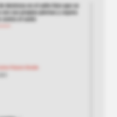
de destreza en el salto hizo que se
 con sus propias piernas y cayera
 contra el suelo
arlos Palacio Giraldo
2025