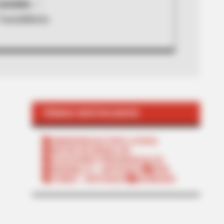
ociales
TransMilenio
TEMAS DESTACADOS
EMERGENCIAS POR LLUVIAS
METRO DE MEDELLÍN
ELECCIONES PRESIDENCIALES
MARINILLA - ANTIOQUIA
EPM
YONDÓ - ANTIOQUIA
RIONEGRO