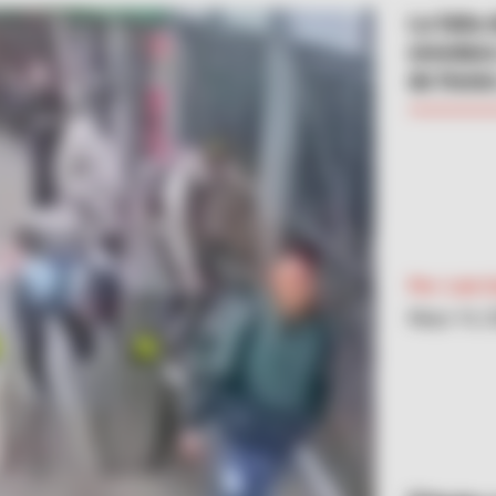
La falta 
enredara
de frente
Por:
Luis C
Mayo 16, 