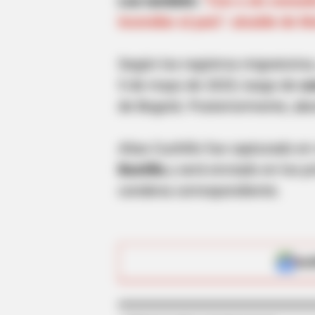
Lea también:
"Con o sin consult
incendiar al país": alcalde de M
BRAINBERRIES
The World Cup 2026 Facts Fans Ca
Según los registros migratorios,
Stop Talking About
5 de mayo de 2025, luego de
co
de Bogotá. Posteriormente, abo
Alias Cuchillo fue capturado en
Bastilla
y será enviado en los 
condena correspondiente.
ALE