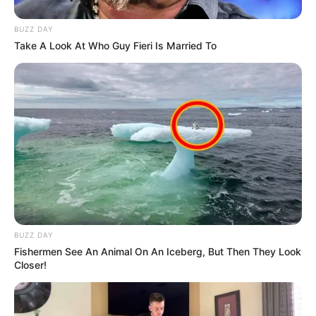
COMPARTIR
BUZZ DAY
Take A Look At Who Guy Fieri Is Married To
ALERTA BOGOTÁ EN GOOGLE NEWS
TEMAS RELACIONADOS
ANTIOQUIA
INVIERNO
ALERTA PAISA
URAMITA
DAMNIFICADOS
LLUVIAS EN ANTIOQUIA
OCCIDENTE ANTIOQUEÑO
MANTÉNGASE EN ALERTA
BUZZ DAY
Fishermen See An Animal On An Iceberg, But Then They Look
Closer!
Tenemos todas las noticias que le
interesan. Para estar bien informado, por
favor, active las notificaciones de Alerta.