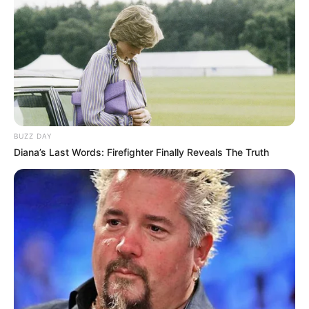
El director general del Dagran, Jaime Enrique Gómez
Zapata,
confirmó que pese a la magnitud de esta
emergencia, no se presentaron personas lesionadas, ni
fallecidas.
Por esta eventualidad también se
presentaron colapso
del sistema alcantarillado, pérdida de banca y varios
movimientos en masa. Las personas damnificadas
fueron trasladadas hasta albergues seguros donde
BUZZ DAY
reciben atención integral
, detalló el funcionario.
Diana’s Last Words: Firefighter Finally Reveals The Truth
Le puede interesar:
29 cuerpos no identificados, fueron
recuperados del cementerio La Dolorosa de Puerto
Berrío, Antioquia
En lo corrido de este año,
Antioquia registra más de 100
eventos asociados a las lluvias que han dejado 20
fallecidos, más de 6.000 damnificados y 268 viviendas
afectadas
, informó la Gobernación de Antioquia.