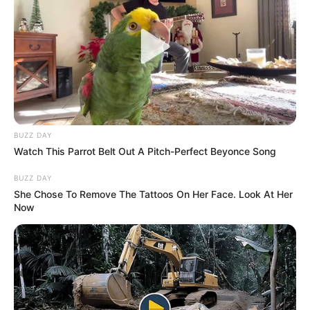
ACTIVAR AHORA
TEMAS DESTACADOS
BUZZ DAY
EMERGENCIAS POR LLUVIAS
Watch This Parrot Belt Out A Pitch-Perfect Beyonce Song
METRO DE MEDELLÍN
ELECCIONES PRESIDENCIALES
BUZZ DAY
MARINILLA - ANTIOQUIA
EPM
YONDÓ - ANTIOQUIA
RIONEGRO
She Chose To Remove The Tattoos On Her Face. Look At Her
Now