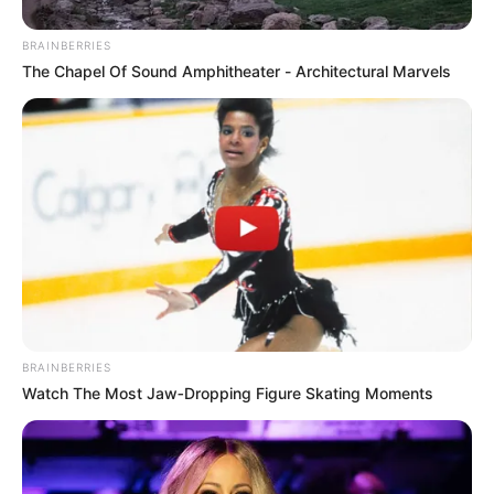
MEDELLÍN
NOTICIAS MEDELLÍN
AUTORIDADES JUDICIALES
BRAINBERRIES
POLICÍA METROPOLITANA DEL VALLE DE ABURRÁ
The Chapel Of Sound Amphitheater - Architectural Marvels
MANTÉNGASE EN ALERTA
Tenemos todas las noticias que le
interesan. Para estar bien informado, por
favor, active las notificaciones de Alerta.
ACTIVAR AHORA
BRAINBERRIES
Watch The Most Jaw‑Dropping Figure Skating Moments
TEMAS DESTACADOS
EMERGENCIAS POR LLUVIAS