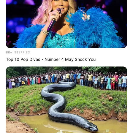
METRO DE MEDELLÍN
ELECCIONES PRESIDENCIALES
MARINILLA - ANTIOQUIA
EPM
YONDÓ - ANTIOQUIA
RIONEGRO
BRAINBERRIES
Top 10 Pop Divas - Number 4 May Shock You