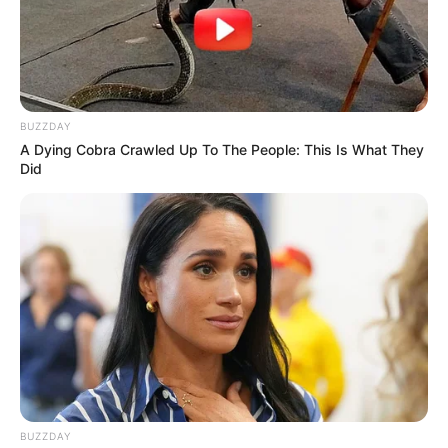
BUZZDAY
A Dying Cobra Crawled Up To The People: This Is What They
Did
Cortesía Amalfi
Vandalizaron imágenes religiosas consideradas
patrimonio del municipio de Amalfi, Antioquia
Por:
Charlyn García Vélez
Agosto 16, 2024
BUZZDAY