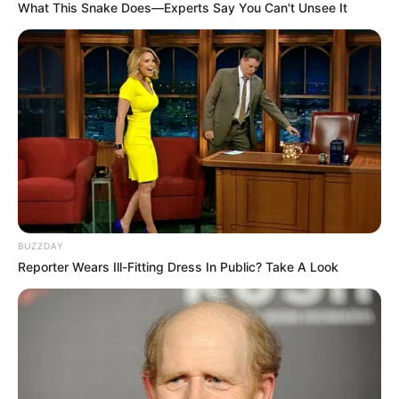
What This Snake Does—Experts Say You Can't Unsee It
MANTÉNGASE EN ALERTA
Tenemos todas las noticias que le
interesan. Para estar bien informado, por
favor, active las notificaciones de Alerta.
ACTIVAR AHORA
TEMAS DESTACADOS
BUZZDAY
Reporter Wears Ill-Fitting Dress In Public? Take A Look
EMERGENCIAS POR LLUVIAS
METRO DE MEDELLÍN
ELECCIONES PRESIDENCIALES
MARINILLA - ANTIOQUIA
EPM
YONDÓ - ANTIOQUIA
RIONEGRO