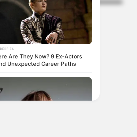
BERRIES
re Are They Now? 9 Ex-Actors
nd Unexpected Career Paths