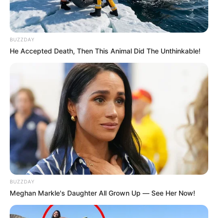
BUZZDAY
He Accepted Death, Then This Animal Did The Unthinkable!
BUZZDAY
Meghan Markle's Daughter All Grown Up — See Her Now!
Lea además:
Casos de coronavirus en Colombia
aumentan a 145