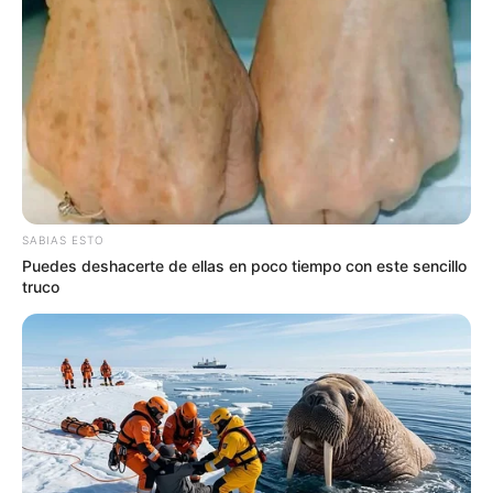
COMPARTIR
UNIRSE AL CANAL DE WHATSAPP
El alcalde de Medellín, Daniel Quintero Calle, confirmó
que el secretario de Movilidad de la ciudad,
Carlos
Cadena Gaitán, es una de las once personas que dio
positivo al coronavirus en Antioquia
en las últimas 24
SABIAS ESTO
horas. Desde hace una semana, el funcionario está
Puedes deshacerte de ellas en poco tiempo con este sencillo
autoaislado y teletrabajo y, junto a su familia,
se
truco
encuentra en buenas condiciones.
Antioquia pasó de once a 22 casos positivos en las
últimas 24 horas,
entre ellos, el funcionario. Los reportes
corresponden a cinco mujeres y cuatro hombres que
están en Medellín; un hombre en Envigado y otro en
Rionegro, quien es el único que está hospitalizado.
Los
demás permanecen aislados en su casa.