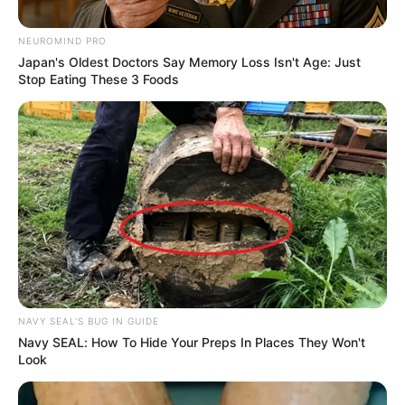
NEUROMIND PRO
Japan's Oldest Doctors Say Memory Loss Isn't Age: Just
Stop Eating These 3 Foods
Cortesía Carlos Cadena.
Carlos Cadena Gaitán.
Por:
Johanna Ramírez Gil
NAVY SEAL'S BUG IN GUIDE
Navy SEAL: How To Hide Your Preps In Places They Won't
Marzo 20, 2020
Look