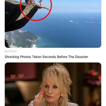
Seis casos son importados de personas con
antecedentes de viajes a
España, Estados Unidos,
Alemania, Croacia e Italia.
Los otros cinco son de
contacto local. Entre los afectados,
hay una paciente
entre los 10 y 19 años
, quien podría ser la primera menor
de edad que tiene la enfermedad en Antioquia.
Cuarentena en Antioquia
BUZZDAY
Shocking Photos Taken Seconds Before The Disaster
La cuarentena que comienza las 7 de la noche de este
viernes en Antioquia busca que
todas las personas estén
en sus casas para contener la pandemia.
Sin embargo,
el decreto tiene 20 excepciones. Sí se puede sacar a la
mascota por algunos minutos y cerca de la casa.
Quienes trabajen en domicilios, pueden llevar alimentos,
medicamentos y comida de restaurantes.
Contexto:
Decretan Cuarentena durante todo el puente
festivo en Antioquia