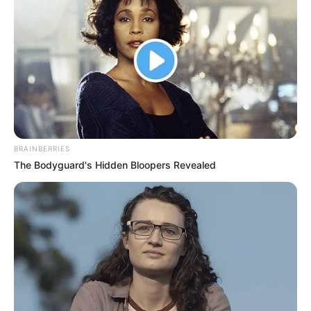
POLICÍA ANTIOQUIA
ITUANGO - ANTIOQUIA
MANTÉNGASE EN ALERTA
Tenemos todas las noticias que le
interesan. Para estar bien informado, por
favor, active las notificaciones de Alerta.
BRAINBERRIES
The Bodyguard's Hidden Bloopers Revealed
ACTIVAR AHORA
TEMAS DESTACADOS
EMERGENCIAS POR LLUVIAS
METRO DE MEDELLÍN
ELECCIONES PRESIDENCIALES