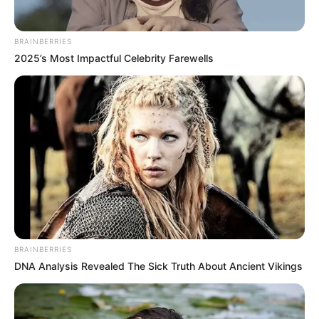
MARINILLA - ANTIOQUIA
EPM
YONDÓ - ANTIOQUIA
RIONEGRO
BRAINBERRIES
2025’s Most Impactful Celebrity Farewells
BRAINBERRIES
DNA Analysis Revealed The Sick Truth About Ancient Vikings