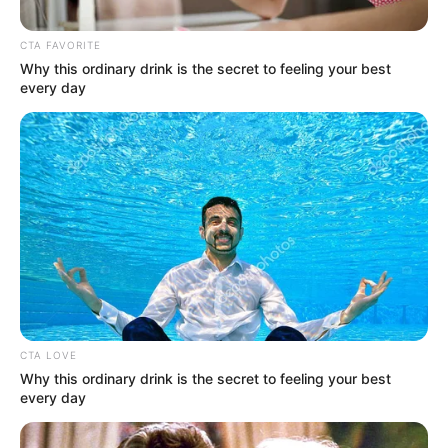
CTA FAVORITE
Why this ordinary drink is the secret to feeling your best
every day
CTA LOVE
Denuncias Antioquia
Why this ordinary drink is the secret to feeling your best
Bloqueos en el oriente antioqueño por el paro camionero
every day
Por:
Diego Alejandro Escobar Calle