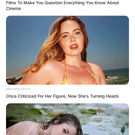
Films To Make You Question Everything You Know About
Cinema
Tenemos todas las noticias que le
interesan. Para estar bien informado, por
favor, active las notificaciones de Alerta.
ACTIVAR AHORA
TEMAS DESTACADOS
BRAINBERRIES
EMERGENCIAS POR LLUVIAS
Once Criticized For Her Figure, Now She's Turning Heads
METRO DE MEDELLÍN
ELECCIONES PRESIDENCIALES
MARINILLA - ANTIOQUIA
EPM
YONDÓ - ANTIOQUIA
RIONEGRO