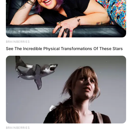
El aumento en el costo del combustible ha generado una
gran preocupación entre los transportadores, quienes
aseguran que esta medida afecta directamente sus
ingresos y la competitividad del sector.
BRAINBERRIES
COMPARTIR
See The Incredible Physical Transformations Of These Stars
ALERTA BOGOTÁ EN GOOGLE NEWS
TEMAS RELACIONADOS
PARO CAMIONERO
NOTICIAS MEDELLÍN
AUTORIDADES
MOVILIZACIONES
ACPM
ORIENTE ANTIOQUEÑO
BLOQUEOS
BRAINBERRIES
MANTÉNGASE EN ALERTA