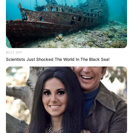
ALERTA BOGOTÁ EN GOOGLE NEWS
TEMAS RELACIONADOS
NOTICIAS ANTIOQUIA
EL BAGRE - ANTIOQUIA
APARTADÓ - ANTIOQUIA
CAREPA
BUZZ DAY
CAUCASIA, ANTIOQUIA
INUNDACIONES
Scientists Just Shocked The World In The Black Sea!
MANTÉNGASE EN ALERTA
Tenemos todas las noticias que le
interesan. Para estar bien informado, por
favor, active las notificaciones de Alerta.
ACTIVAR AHORA