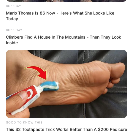
BUZZDAY
Marlo Thomas Is 86 Now - Here's What She Looks Like
Today
TEMAS DESTACADOS
BUZZ DAY
Climbers Find A House In The Mountains - Then They Look
EMERGENCIAS POR LLUVIAS
Inside
METRO DE MEDELLÍN
ELECCIONES PRESIDENCIALES
MARINILLA - ANTIOQUIA
EPM
YONDÓ - ANTIOQUIA
RIONEGRO
GOOD TO KNOW THIS
This $2 Toothpaste Trick Works Better Than A $200 Pedicure