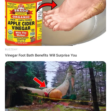
COMPARTIR
UNIRSE AL CANAL DE WHATSAPP
Los municipios antioqueños de
Apartadó, Carepa,
Caucasia y El Bagre
, los cuales históricamente se han
BUZZDAY
visto afectados por
inundaciones y pérdida de terreno
,
Vinegar Foot Bath Benefits Will Surprise You
ya tienen estudios y diseños de obras que mitigarán el
riesgo de desastres en
puntos críticos
, según informó el
Departamento Administrativo de Gestión del Riesgo de
Desastres de Antioquia, Dagran.
Las autoridades informaron que para los estudios se
contrató a la
Universidad Nacional de Colombia
y todo
su equipo fluvial, quienes con toda su experiencia
realizaron análisis
topográficos, batimétricos,
geológicos, hidrológicos e hidráulicos, de geotécnica,