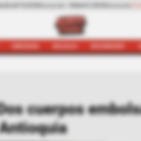
-31,41%
Pepino de rellenar
$ 3.972,00
-0,70%
(Precio por kilo)
(Precio por kilo)
HINCHADA
BOLSILLO
BOCHINCHES
uejódromo
Preocupación: Dos cuerpos embolsados en 24 
Dos cuerpos embols
 Antioquia