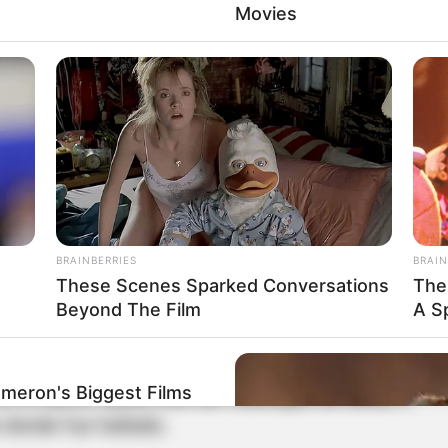
n un cuerpo
encostalado.
Movies
as autoridades el hecho ocurrió a la orilla de la
s
, al parecer el cuerpo presentó signos de
fue torturado.
ados llegaron al sitio donde realizaron
las
trasladaron el cuerpo a la sede de Medicina
BRAINBERRIES
BRAIN
These Scenes Sparked Conversations
The
Beyond The Film
A S
íctima fue identificada como
John Fredy Loaiza
en había sido reportado como desaparecido
ameron's Biggest Films
n el barrio Santa Ana del municipio de Bello
, a
 donde fue hallado.