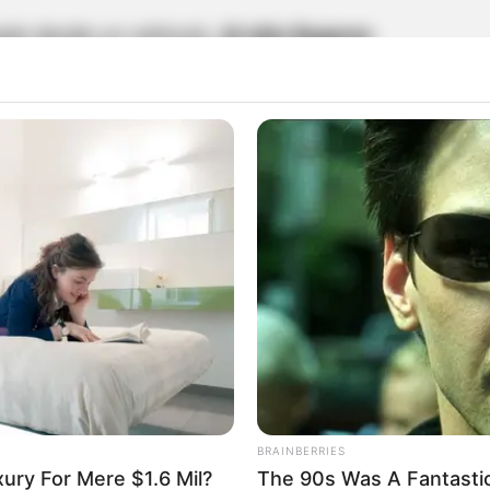
ado desde un vehículo.
Al sitio llegaron
es
para realizar a la inspección técnica del
s reconocieron que la banda criminal de los
 de los homicidios y cuerpos embolsados en el
 menos de 15 días fue hallado el cuerpo sin vida
 el municipio de Girardota, en el Norte del
el Valle de Aburrá
BRAINBERRIES
, los pobladores de la vereda San Diego en el
xury For Mere $1.6 Mil?
The 90s Was A Fantasti