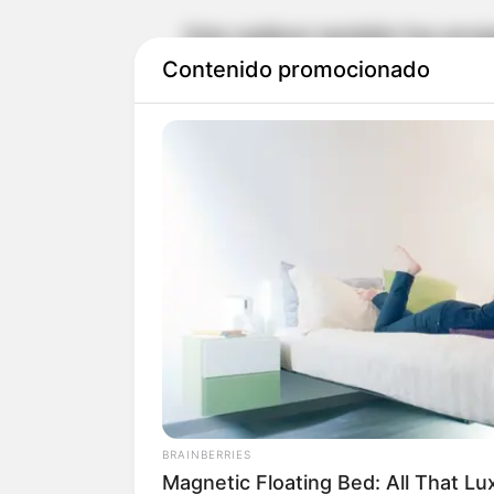
Este cadáver tambíén fue arroj
Contenido promocionado
uniformados del plan cuadrant
cuerpo.
Recordemos, que las autoridade
Triana estaría detrás de varios
norte del Valle de Aburrá. Hace
de hombre metido en costales en
Valle de Aburrá.
Otros embolsados en el Norte d
BRAINBERRIES
A principios del mes de febrero
Magnetic Floating Bed: All That Lu