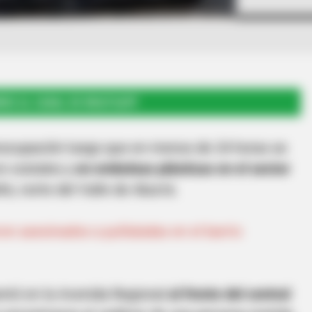
RSE AL CANAL DE WHATSAPP
reocupación luego que en menos de 24 horas se
n costales y
en embolsas plásticas en el sector
lo, norte del Valle de Aburrá.
on asesinados a puñaladas en el barrio
entó en la Avenida Regional
al frente del central