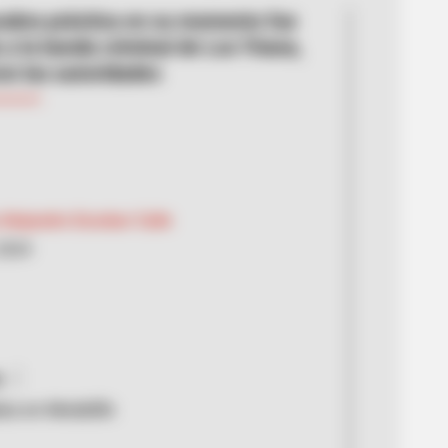
abra práctica en su momento fue
 a la banda criminal de Los Triana,
on las autoridades
Alejandro Escobar Calle
2024
o
os en Medellín