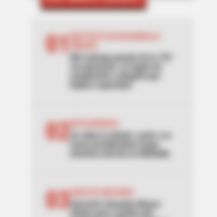
01
INSTITUTO DE DESARROLLO
URBANO
IDU entrega puente de la 153
con gimnasio: el regalo de
cumpleaños a Bogotá que
triplica capacidad
02
INTOLERANCIA
Un video la delató: mató a su
novio prendiéndole fuego
mientras dormía en Medellín
03
ADULTOS MAYORES
Atención Colombia Mayor:
alistan gran cambio que