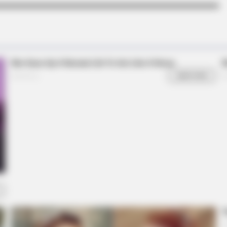
BRAINBERRIES
BRAIN
’90s TV Icons Who Faded Out Of
Wil
Hollywood
You
BRAINBERRIES