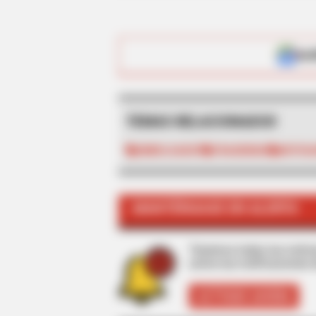
ALE
TEMAS RELACIONADOS
EMBOLSADOS
TRAGENDIA
NOTICI
MANTÉNGASE EN ALERTA
BRAINBERRIES
It's The End Of The Road: The Wor
TV Series Finales Of All Time
Tenemos todas las noticia
active las notificaciones 
ACTIVAR AHORA