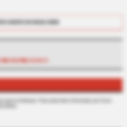
RTA BOGOTÁ EN GOOGLE NEWS
BRAINBERRIES
AS
CRIMEN
ASESINATO
The Adorable Model For
st
s que le interesan. Para estar bien informado, por favor,
de Alerta.