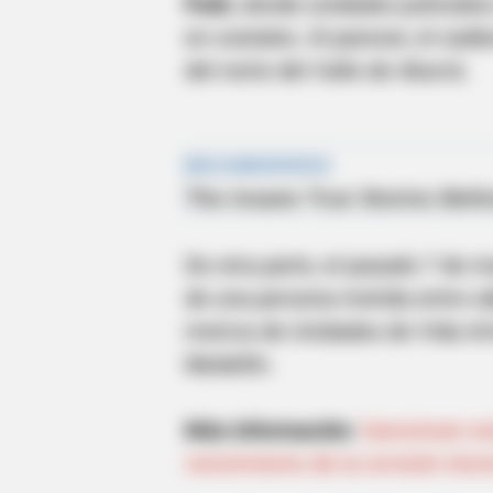
Park
, donde unidades policiale
en costales. Al parecer, el cad
del norte del Valle de Aburrá.
De otra parte, el pasado 7 de m
de una persona metida entre s
metros de Unidades de Vida Ar
Medellín.
Más información:
Sancionan es
vencimiento de la revisión téc