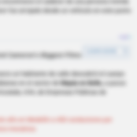
s encontraron el cadáver de una persona metida
áver fue arrojado desde un vehículo en este punto
arzo un habitante de calle descubrió el cuerpo
ábanas en el sector de
Niquia en Bello,
a pocos
ticulada, UVA, de Empresas Públicas de
te año en Medellín a 450 conductores por
nico-mecánica