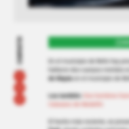
COMPARTIR
UNI
En el municipio de Bello hay p
hallaron dos cuerpos metidos e
de Niquia
en el municipio de Bel
Lea también:
Dos hombres fuer
Calasanz de Medellín
El hecho más reciente, se pres