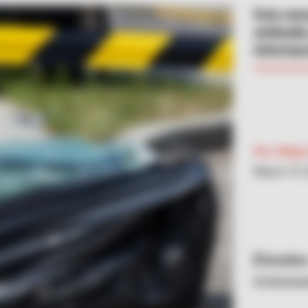
Esta mac
atribuida
informar
Por:
Diego 
Marzo 10, 
Archiv
Embolsad