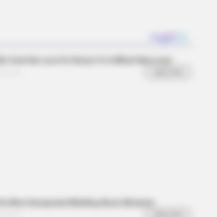
BERRIES
l You Survive? 10 Things To Keep In
r Emergency Kit