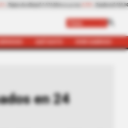
Zanahoria
$ 500,00
-17,22%
Papaya
$ 2.334,50
(Precio por kilo)
(Precio por kilo)
Paisa
SERVICIOS
QUÉ SUSTO
VIVIR SABROSO
horas en Bello, Antioquia
ados en 24