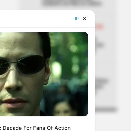
acabaría con filas en cobros
04
DÍA SIN CARRO Y SIN MOTO EN
BOGOTÁ
Alerta por falsa noticia en
Bogotá: lo que no pasará con
carros y motos en agosto
05
GRUPOS ARMADOS
Utilizaban la Feria de las Flores
de Medellín para extorsionar:
entregaban manillas para
marcar a sus víctimas
c Decade For Fans Of Action