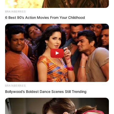
BRAINBERRIES
6 Best 90’s Action Movies From Your Childhood
BRAINBERRIES
Archivo
Bollywood’s Boldest Dance Scenes Still Trending
Por:
Guillermo León Ospina Muñoz
Septiembre 1, 2021