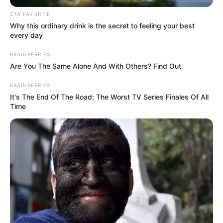
COMPARTIR
CTA FAVORITE
Why this ordinary drink is the secret to feeling your best
ALERTA BOGOTÁ EN GOOGLE NEWS
every day
BRAINBERRIES
Are You The Same Alone And With Others? Find Out
TEMAS RELACIONADOS
BRAINBERRIES
NOTICIAS ANTIOQUIA
NOTICIAS MEDELLÍN
It's The End Of The Road: The Worst TV Series Finales Of All
VENTILADORES MECÁNICOS
INVIMA
MEDELLÍN
Time
COVID-19
CORONAVIRUS
ALERTA PAISA
AUTORIDADES
MANTÉNGASE EN ALERTA
Tenemos todas las noticias que le
interesan. Para estar bien informado, por
favor, active las notificaciones de Alerta.