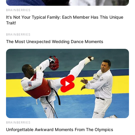
ACTIVAR AHORA
BRAINBERRIES
It's Not Your Typical Family: Each Member Has This Unique
Trait!
BRAINBERRIES
TEMAS DESTACADOS
The Most Unexpected Wedding Dance Moments
EMERGENCIAS POR LLUVIAS
METRO DE MEDELLÍN
ELECCIONES PRESIDENCIALES
MARINILLA - ANTIOQUIA
EPM
YONDÓ - ANTIOQUIA
RIONEGRO
BRAINBERRIES
Unforgettable Awkward Moments From The Olympics