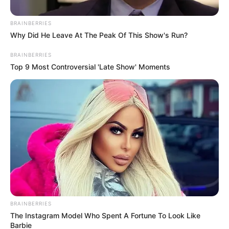
BRAINBERRIES
Why Did He Leave At The Peak Of This Show's Run?
BRAINBERRIES
Top 9 Most Controversial 'Late Show' Moments
Cortesía: Universidad de Antioquia.
Ventiladores mecánicos desarrollados en Medellín.
Por:
Maira Arbeláez Camaño
Mayo 30, 2020
BRAINBERRIES
The Instagram Model Who Spent A Fortune To Look Like
Barbie