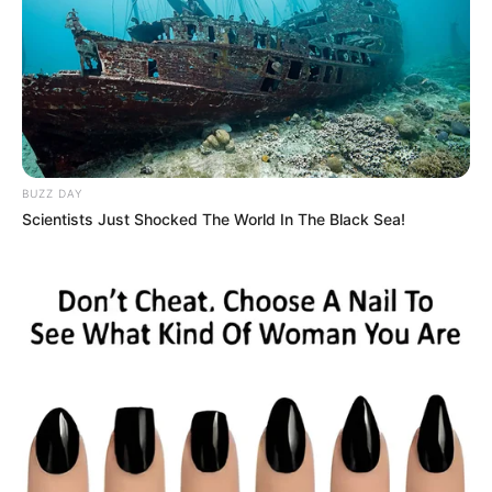
Tenemos todas las noticias que le
interesan. Para estar bien informado, por
favor, active las notificaciones de Alerta.
ACTIVAR AHORA
BUZZ DAY
Scientists Just Shocked The World In The Black Sea!
TEMAS DESTACADOS
EMERGENCIAS POR LLUVIAS
METRO DE MEDELLÍN
ELECCIONES PRESIDENCIALES
MARINILLA - ANTIOQUIA
EPM
YONDÓ - ANTIOQUIA
RIONEGRO