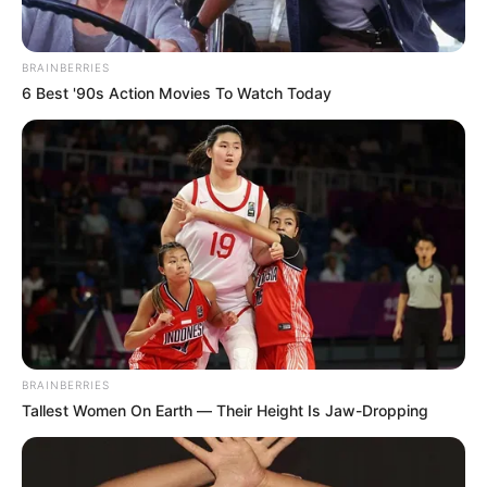
BRAINBERRIES
6 Best '90s Action Movies To Watch Today
BRAINBERRIES
Tallest Women On Earth — Their Height Is Jaw-Dropping
“Aquí tienen
una cancha pintada por la comunidad,
estas