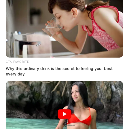
Según la Alcaldía de Medellín, cada intervención incluyó
mejoras estructurales y la participación de artistas
urbanos para integrar elementos de identidad local. En el
caso de Santa Cruz y Aures 2,
el artista Alejandro
Jaramillo
estuvo a cargo del componente visual.
COMPARTIR
ALERTA BOGOTÁ EN GOOGLE NEWS
CTA FAVORITE
Why this ordinary drink is the secret to feeling your best
every day
TEMAS RELACIONADOS
NOTICIAS MEDELLÍN
ALERTA PAISA
OBRAS DE INFRAESTRUCTURA
ALCALDÍA DE MEDELLÍN
CANCHA DE FÚTBOL
ARTISTAS