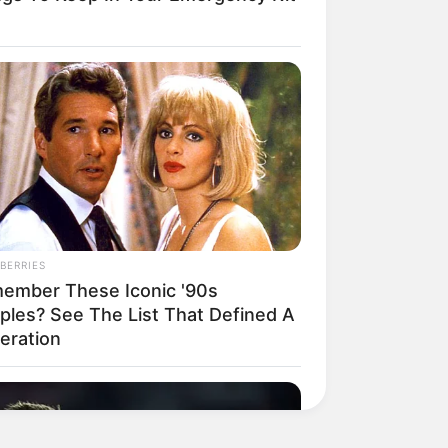
BERRIES
ember These Iconic '90s
ples? See The List That Defined A
eration