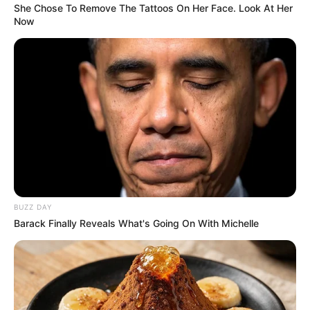
She Chose To Remove The Tattoos On Her Face. Look At Her
Now
COMPARTIR
UNIRSE AL CANAL DE WHATSAPP
En la Institución Educativa La Candelaria, ubicada en el
barrio Santo Domingo, cerca de
1.300 estudiantes de
grado 11
podrán conocer las rutas que pueden tomar
luego de terminar el colegio. Se trata de la Feria Siguiente
Nivel en Tu Territorio de la Alcaldía de Medellín, que lleva
la oferta de programas técnicos, tecnológicos y
universitarios a los barrios.
BUZZ DAY
La jornada será
este jueves 22 de mayo,
entre las 8:00
Barack Finally Reveals What's Going On With Michelle
a.m. y las 2:30 p.m., y contará con la participación de
estudiantes de 17 establecimientos del núcleo educativo,
como la I.E. Antonio Derka, I.E. Pequeña María, I.E. Gente
Unida, I.E. La Avanzada, I.E. Fe y Alegría Santo Domingo,
I.E. Nuevo Horizonte y la I.E. San Nicolás, entre otras.