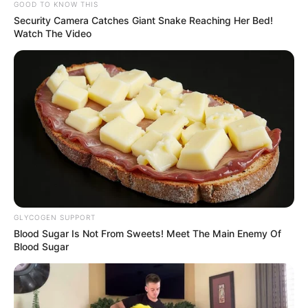
GOOD TO KNOW THIS
Security Camera Catches Giant Snake Reaching Her Bed!
Watch The Video
Dijo el director general de Sapiencia, Salomón Cruz
Zirene, que en esta feria
los jóvenes recibirán charlas y
actividades vocacionales
que los motiven y les den una
guía para tomar una decisión más acertada frente a qué
estudiar luego de salir del colegio.
“Queremos que los jóvenes de Medellín conozcan las
múltiples oportunidades
que existen para continuar sus
estudios después del colegio. Esta feria es una invitación
a soñar y planear su futuro desde ya”, añadió.
Le puede interesar:
Capturan a médica que habría
GLYCOGEN SUPPORT
dejado morir a su paciente para sacarle medio kilo
Blood Sugar Is Not From Sweets! Meet The Main Enemy Of
cocaína de su estómago
Blood Sugar
El espacio contará con la presencia de 51 entidades, entre
ellas las tres instituciones universitarias adscritas a la