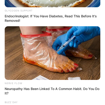
GLYCOGEN SUPPORT
Endocrinologist: If You Have Diabetes, Read This Before It's
Removed!
Alcaldía de Medellín
Estudiantes en Medellín
Por:
Paola Agredo Tapias
NERVE FLOW
Neuropathy Has Been Linked To A Common Habit. Do You Do
Mayo 21, 2025
It?
BUZZ DAY