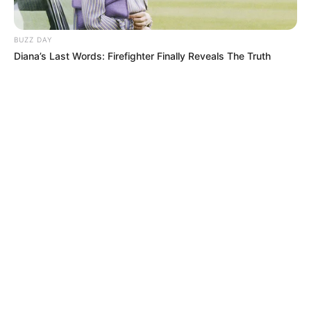
TEMAS DESTACADOS
EMERGENCIAS POR LLUVIAS
BUZZ DAY
METRO DE MEDELLÍN
Diana’s Last Words: Firefighter Finally Reveals The Truth
ELECCIONES PRESIDENCIALES
MARINILLA - ANTIOQUIA
EPM
YONDÓ - ANTIOQUIA
RIONEGRO