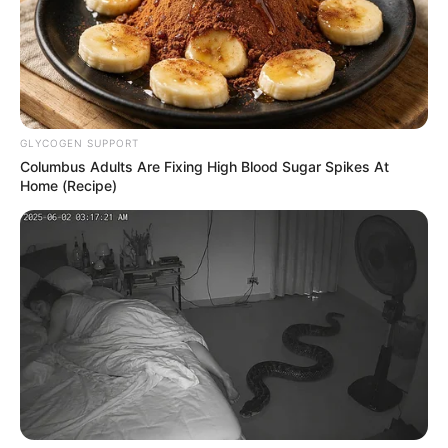
Lea también:
Mutatá: Joven murió al viajar oculto en
una tractomula con chatarra; habría golpeado su cabeza
contra una valla metálica
GLYCOGEN SUPPORT
Columbus Adults Are Fixing High Blood Sugar Spikes At
Home (Recipe)