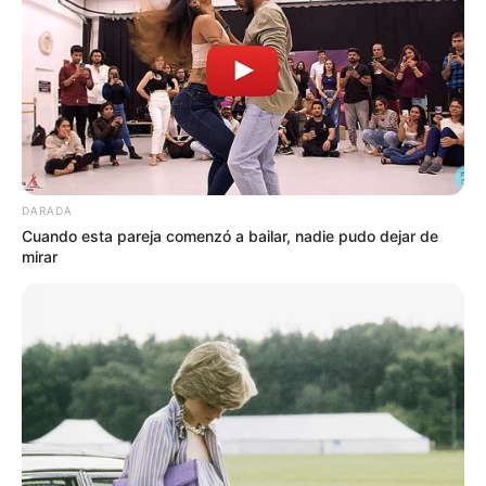
TEMAS RELACIONADOS
NOTICIAS MEDELLÍN
ALERTA PAISA
ESTUDIANTES
EDUCACIÓN SUPERIOR
ALCALDÍA DE MEDELLÍN
SAPIENCIA
MANTÉNGASE EN ALERTA
DARADA
Cuando esta pareja comenzó a bailar, nadie pudo dejar de
mirar
Tenemos todas las noticias que le
interesan. Para estar bien informado, por
favor, active las notificaciones de Alerta.
ACTIVAR AHORA