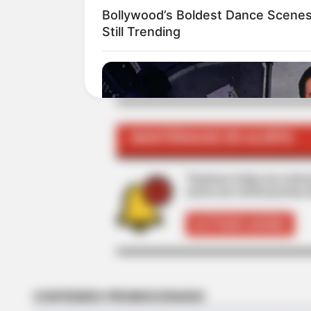
Bollywood’s Boldest Dance Scene
Still Trending
TEMAS RELACIONADOS
NOTICIAS MEDELLÍN
ENCICLA
BICI
MANTÉNGASE EN ALERTA
Tenemos todas las noticia
active las notificaciones 
ACTIVAR AHORA
BRAINBERRIES
6 Best '90s Action Movies To Wat