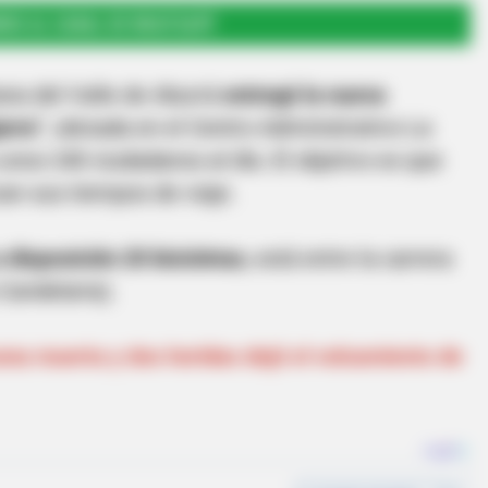
RSE AL CANAL DE WHATSAPP
ana del Valle de Aburrá
entregó la nueva
arra”
, ubicada en el Centro Administrativo La
a unos 240 ciudadanos al día. El objetivo es que
an sus tiempos de viaje.
 disposición 20 bicicletas
, está entre la carrera
 Candelaria).
na muerta y dos heridas dejó el volcamiento de