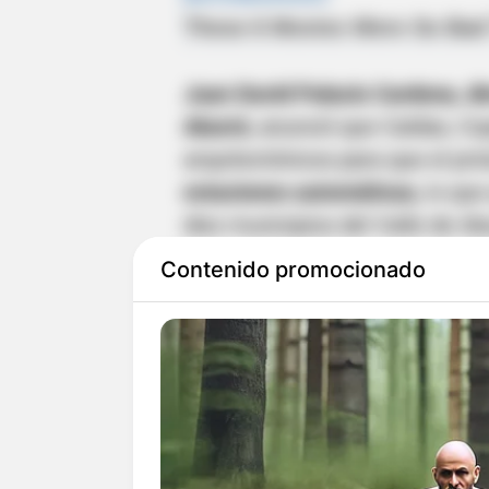
Juan David Palacio Cardona, dir
Aburrá
, anunció que Caldas, C
arquitectónicos para que el pr
estaciones automáticas,
lo que
diez municipios del Valle de Ab
Contenido promocionado
Le puede interesar:
Ciudadano 
en el barrio Belén de Medellín
"Si bien EnCicla ha sido vícti
los últimos meses, lo que ha af
sistema ha hecho historia en s
105 estaciones y 2000 bicicleta