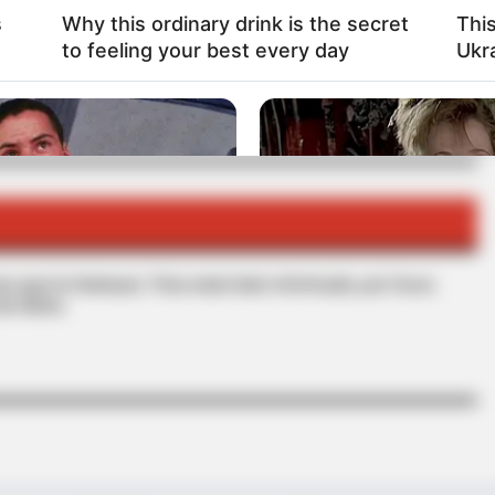
s
Why this ordinary drink is the secret
Thi
to feeling your best every day
Ukr
CLETAS PÚBLICAS
s que le interesan. Para estar bien informado, por favor,
de Alerta.
BRAINBERRIES
ch Today
These Scenes Sparked C