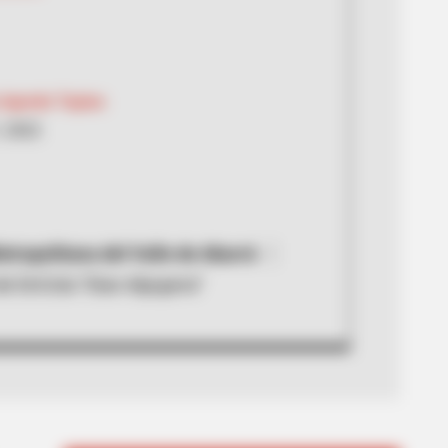
 Agredo Tapias
, 2022
tropolitana del Valle de Aburrá
e EnCicla “Dian Alpujarra”