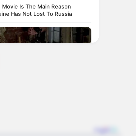
s Movie Is The Main Reason
aine Has Not Lost To Russia
onversations Beyond The Film