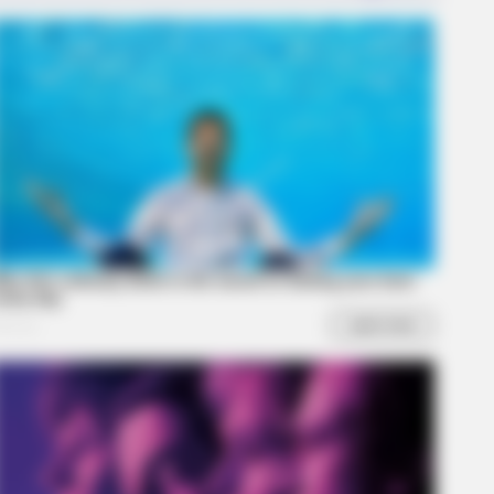
BERRIES
 Gave Up A Normal Life To Act Like
orse