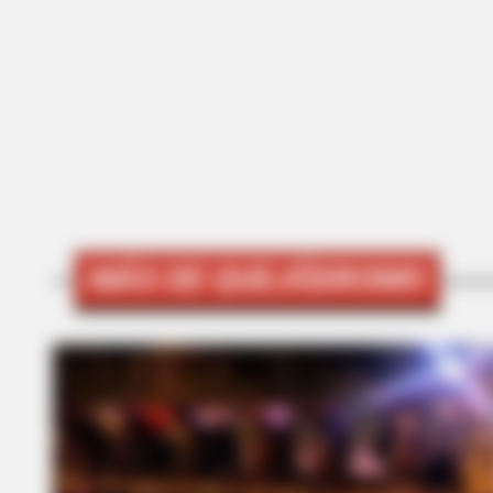
BRAINBERRIES
Remember Them? These '90s Coup
See The Complete List
MÁS DE QUEJÓDROMO