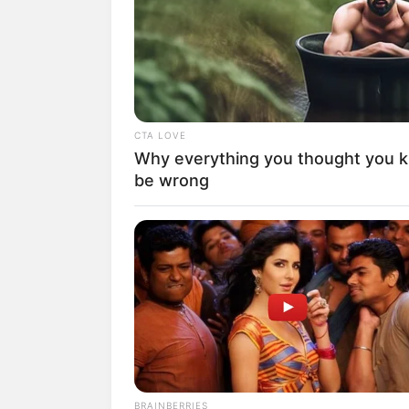
los 45 millones de kilómetros r
reales, sería como ir 118 veces 
Cardona.
CTA LOVE
Why everything you thought you 
En el caso de
Barbosa
, aseguró
be wrong
ejecutando los diseños.
En la actualidad, el sistema ha
Envigado, Itagüí y Sabaneta,
y c
124 mil ciudadanos inscritos.
ALE
BRAINBERRIES