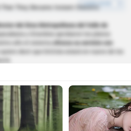
ector del Área Metropolitana del Valle de
opacabana y Girardota aprobaron los planos
óximo año el sistema
ofrezca su servicio con
 quiere decir que EnCicla estará en nueve de los
urrá.
norteamericano fue hallado muerto en su casa
ma de un sinnúmero de casos por vandalismo en
ectado algunas de sus estaciones, en general, el
us primeros 11 años de servicio, logrando con
s,
más de 17 millones de préstamos y superando