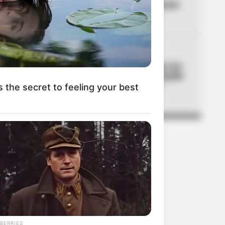
panela, estuvo en la posesión
del presidente Abelardo
05
CORTES DE LUZ
¡Se dañó el fin de semana! Air-
e cortará la luz en Barranquilla
y Luruaco este sábado y
s the secret to feeling your best
domingo
BERRIES