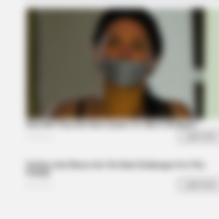
BRAINBERRIES
Plastic Surgery Splurge: Instagram
Model's Quest For Barbie Looks