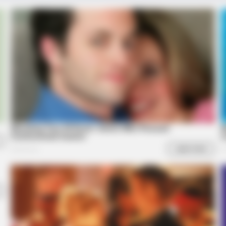
BRAIN
She
A H
BRAINBERRIES
What Happened To Laura San
Giacomo? She's Still Stunning Today!