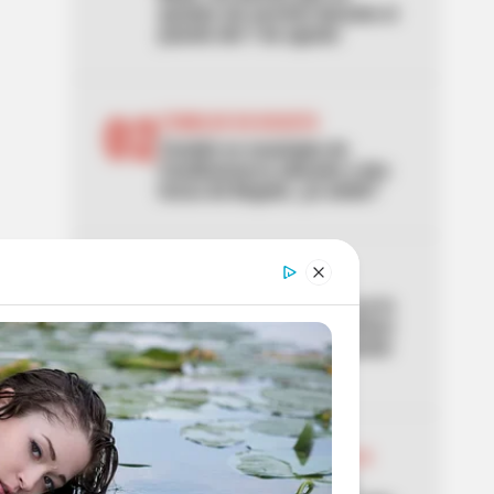
quedan sin servicio durante el
puente del 7 de agosto
02
TEMBLOR EN BOGOTÁ
Tembló en municipio de
Cundinamarca ubicado a dos
horas de Bogotá: ¿lo sintió?
03
ACCIDENTE
Lo acaban de entregar y ya lo
estrenaron: primer aparatoso
accidente en el nuevo puente
de la 153
04
ABELARDO DE LA ESPRIELLA
Don Luis, el vendedor de