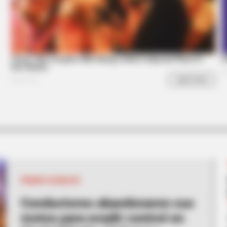
BRAINBERRIES
les Defined An Era—
Shocking Turn Of Event
Controversial Careers
PIQUES ILEGALES
Conductores abandonaron sus
motos para evadir control en