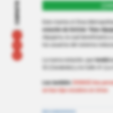
COMPARTIR
UNI
Este martes el Área Metropolit
estación de EnCicla “Dian Alpuj
Alpujarra, la cual beneficiaría 
los usuarios del sistema reduzc
La nueva estación, que
tendrá a
52 (Carabobo) y la Calle 41 (La
Lea también:
[VIDEO] Una perso
un bus tipo escalera en Urrao