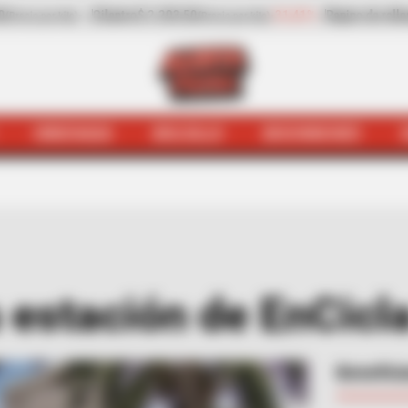
,41%
Pepino de rellenar
$ 3.972,00
-0,70%
Zanahoria
$ 500,0
(Precio por kilo)
HINCHADA
BOLSILLO
BOCHINCHES
erta Paisa
Quejódromo
Entregan nueva estación de EnCic
 estación de EnCicl
Benefici