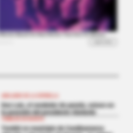
: Actors Who Pursued
ABELARDO DE LA ESPRIELLA
Don Luis, el vendedor de panela, estuvo en
la posesión del presidente Abelardo
TEMBLOR EN BOGOTÁ
Tembló en municipio de Cundinamarca