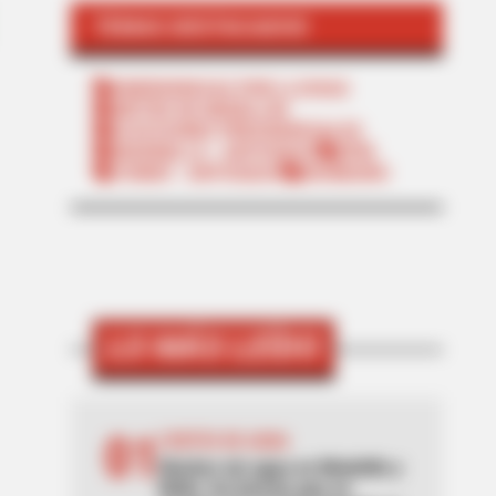
TEMAS DESTACADOS
EMERGENCIAS POR LLUVIAS
METRO DE MEDELLÍN
ELECCIONES PRESIDENCIALES
MARINILLA - ANTIOQUIA
EPM
YONDÓ - ANTIOQUIA
RIONEGRO
LO MÁS LEÍDO
01
CORTES DE AGUA
Noches sin agua en Medellín y
Bello: los barrios que se