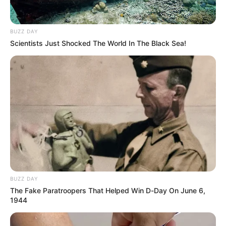
así las posibilidades de obtener los estímulos y contribuir
activamente a la programación de fin de año. Con ello,
avanzamos en el propósito de consolidar a Medellín
BUZZ DAY
como una capital creativa”, agregó.
Scientists Just Shocked The World In The Black Sea!
BUZZ DAY
The Fake Paratroopers That Helped Win D-Day On June 6,
1944