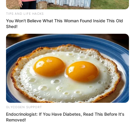
TIPS AND LIFE HACKS
You Won't Believe What This Woman Found Inside This Old
Shed!
Alcaldía de Medellín
Convocatoria de Fomento y Estímulos para el Arte y la
Cultura 2025 en Medellín
Por:
Paola Agredo Tapias
Julio 25, 2025
GLYCOGEN SUPPORT
Endocrinologist: If You Have Diabetes, Read This Before It's
Removed!