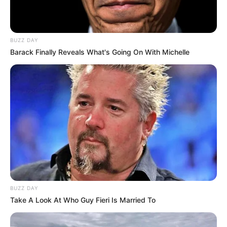
acceso a la pluralidad en los contenidos.
Le puede interesar:
Recompensa de hasta $20 millones
BUZZ DAY
por responsables de asesinar a la jefe de Bomberos de
Barack Finally Reveals What's Going On With Michelle
Dabeiba
Las líneas de participación incluyen apoyos para la
exhibición de cortometrajes, largometrajes, cine
expandido y obras comunitarias,
así como para procesos
de formación de audiencias.
Según la Alcaldía, actualmente, la Convocatoria de
Fomento y Estímulos para el Arte y la Cultura 2025
supera los
3.000 participantes,
cifra que representa un
crecimiento significativo frente a los 2.035 del año
anterior.
BUZZ DAY
Take A Look At Who Guy Fieri Is Married To
Toda la información relacionada con
requisitos
, espacios
para la solicitud de mentorías y el cronograma de fechas