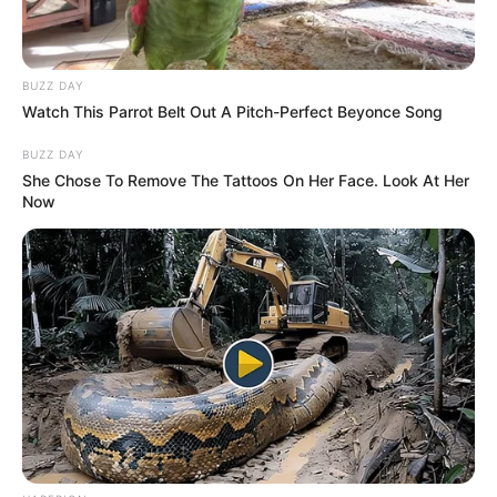
Tenemos todas las noticias que le
interesan. Para estar bien informado, por
favor, active las notificaciones de Alerta.
BUZZ DAY
Watch This Parrot Belt Out A Pitch-Perfect Beyonce Song
ACTIVAR AHORA
BUZZ DAY
She Chose To Remove The Tattoos On Her Face. Look At Her
Now
TEMAS DESTACADOS
EMERGENCIAS POR LLUVIAS
METRO DE MEDELLÍN
ELECCIONES PRESIDENCIALES
MARINILLA - ANTIOQUIA
EPM
YONDÓ - ANTIOQUIA
RIONEGRO